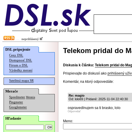
neprihlásený
Telekom pridal do M
DSL pripojenie
Ceny DSL
Dostupnosť DSL
Diskusia k článku:
Telekom pridal do Mag
Fórum o DSL
Výsledky meraní
Prispievajte do diskusií ako
prihlásený užív
Satelitná mapa SR
Komentár, na ktorý odpovedáte:
Merače
Re: magio
Speedmeter
Merania
Od: lolo69 | Pridané: 2025-11-04 22:40:30
Pingmeter
Googlemeter
ospravedlnujem sa ti brasko, lolo
Odpovedať
Hľadanie
Meno: