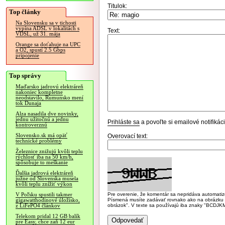
Titulok:
Top články
Na Slovensku sa v tichosti
vypína ADSL v lokalitách s
Text:
VDSL, už 31. mája
Orange sa doťahuje na UPC
a O2, spustí 2.5 Gbps
pripojenie
Top správy
Maďarsko jadrovú elektráreň
nakoniec kompletne
neodstavilo, Rumunsko mení
tok Dunaja
Alza nasadila dve novinky,
jednu užitočnú a jednu
Prihláste sa
a povoľte si emailové notifiká
kontroverznú
Slovensko.sk má opäť
Overovací text:
technické problémy
Železnice znižujú kvôli teplu
rýchlosť iba na 50 km/h,
spôsobuje to meškanie
Ďalšia jadrová elektráreň
južne od Slovenska musela
kvôli teplu znížiť výkon
Pre overenie, že komentár sa nepridáva automatizov
V Poľsku spustili takmer
Písmená musíte zadávať rovnako ako na obrázku veľk
gigawatthodinové úložisko,
obrázok". V texte sa používajú iba znaky "BC
z LiFePO4 článkov
Telekom pridal 12 GB balík
pre Easy, chce zaň 12 eur