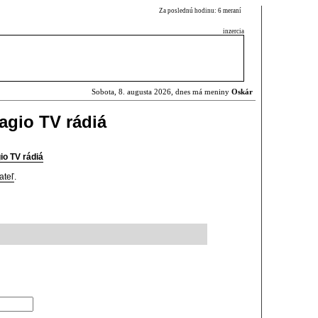
Za poslednú hodinu: 6 meraní
inzercia
Sobota, 8. augusta 2026, dnes má meniny
Oskár
agio TV rádiá
io TV rádiá
ateľ
.