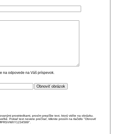
cie na odpovede na Váš príspevok.
anými prostriedkami, prosím prepíšte text, ktorý vidíte na obrázku.
é. Pokiaľ text neviete prečítať, kliknite prosím na tlačidlo "Obnoviť
DJKMPRSVWXY1234589".