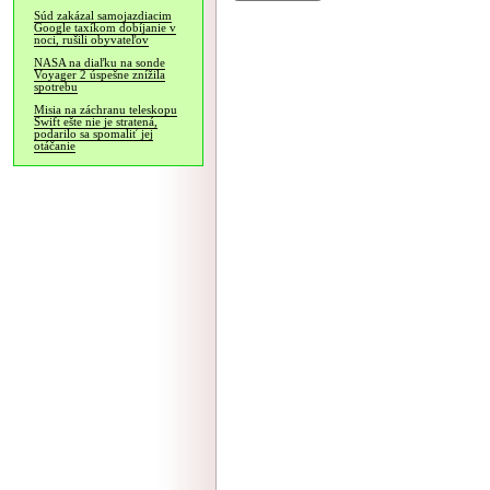
Súd zakázal samojazdiacim
Google taxíkom dobíjanie v
noci, rušili obyvateľov
NASA na diaľku na sonde
Voyager 2 úspešne znížila
spotrebu
Misia na záchranu teleskopu
Swift ešte nie je stratená,
podarilo sa spomaliť jej
otáčanie