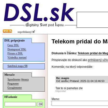
neprihlásený
Telekom pridal do M
DSL pripojenie
Ceny DSL
Dostupnosť DSL
Diskusia k článku:
Telekom pridal do Mag
Fórum o DSL
Výsledky meraní
Prispievajte do diskusií ako
prihlásený užív
Satelitná mapa SR
Komentár, na ktorý odpovedáte:
Merače
Re: magio
Speedmeter
Merania
Od: asdfa | Pridané: 2025-11-04 16:46:53
Pingmeter
Googlemeter
Tak to si pametas zle
Odpovedať
Hľadanie
Meno: