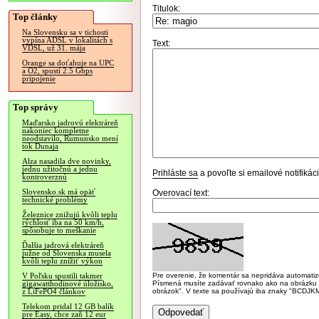
Titulok:
Top články
Na Slovensku sa v tichosti
vypína ADSL v lokalitách s
Text:
VDSL, už 31. mája
Orange sa doťahuje na UPC
a O2, spustí 2.5 Gbps
pripojenie
Top správy
Maďarsko jadrovú elektráreň
nakoniec kompletne
neodstavilo, Rumunsko mení
tok Dunaja
Alza nasadila dve novinky,
jednu užitočnú a jednu
Prihláste sa
a povoľte si emailové notifiká
kontroverznú
Slovensko.sk má opäť
Overovací text:
technické problémy
Železnice znižujú kvôli teplu
rýchlosť iba na 50 km/h,
spôsobuje to meškanie
Ďalšia jadrová elektráreň
južne od Slovenska musela
kvôli teplu znížiť výkon
Pre overenie, že komentár sa nepridáva automatizov
V Poľsku spustili takmer
Písmená musíte zadávať rovnako ako na obrázku veľk
gigawatthodinové úložisko,
obrázok". V texte sa používajú iba znaky "BC
z LiFePO4 článkov
Telekom pridal 12 GB balík
pre Easy, chce zaň 12 eur