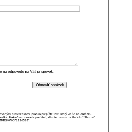
cie na odpovede na Váš príspevok.
anými prostriedkami, prosím prepíšte text, ktorý vidíte na obrázku.
é. Pokiaľ text neviete prečítať, kliknite prosím na tlačidlo "Obnoviť
DJKMPRSVWXY1234589".