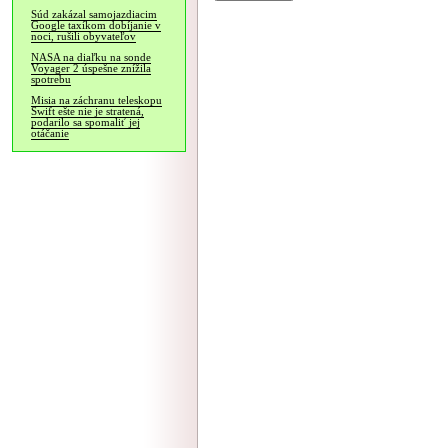
Súd zakázal samojazdiacim
Google taxíkom dobíjanie v
noci, rušili obyvateľov
NASA na diaľku na sonde
Voyager 2 úspešne znížila
spotrebu
Misia na záchranu teleskopu
Swift ešte nie je stratená,
podarilo sa spomaliť jej
otáčanie