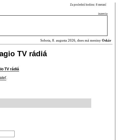
Za poslednú hodinu: 8 meraní
inzercia
Sobota, 8. augusta 2026, dnes má meniny
Oskár
agio TV rádiá
io TV rádiá
ateľ
.