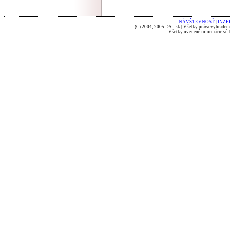
NÁVŠTEVNOSŤ
|
INZE
(C) 2004, 2005 DSL.sk | Všetky práva vyhradené
Všetky uvedené informácie sú b