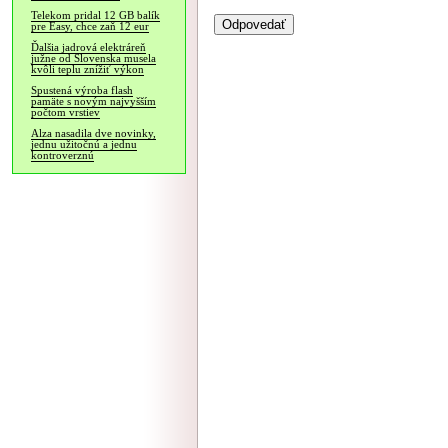
Telekom pridal 12 GB balík
pre Easy, chce zaň 12 eur
Ďalšia jadrová elektráreň
južne od Slovenska musela
kvôli teplu znížiť výkon
Spustená výroba flash
pamäte s novým najvyšším
počtom vrstiev
Alza nasadila dve novinky,
jednu užitočnú a jednu
kontroverznú