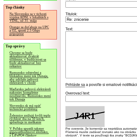
Top články
Titulok:
Na Slovensku sa v tichosti
vypína ADSL v lokalitách s
VDSL, už 31. mája
Orange sa doťahuje na UPC
Text:
a O2, spustí 2.5 Gbps
pripojenie
Top správy
Chrome sa bude
aktualizovať dvakrát
týždenne, v budúcnosti sa
bude aktualizovať bez
reštartov
Rumunsko odstrelmi a
blokádou mení tok Dunaja,
aby udržalo jadrovú
elektráreň v chode
Prihláste sa
a povoľte si emailové notifiká
Maďarsko jadrovú elektráreň
nakoniec kompletne
Overovací text:
neodstavilo, Rumunsko mení
tok Dunaja
Slovensko.sk má opäť
technické problémy
Železnice znižujú kvôli teplu
rýchlosť iba na 50 km/h,
spôsobuje to meškanie
V Poľsku spustili takmer
Pre overenie, že komentár sa nepridáva automatizov
gigawatthodinové úložisko,
Písmená musíte zadávať rovnako ako na obrázku veľk
z LiFePO4 článkov
obrázok". V texte sa používajú iba znaky "BC