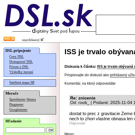
neprihlásený
ISS je trvalo obývan
DSL pripojenie
Ceny DSL
Dostupnosť DSL
Diskusia k článku:
ISS je trvalo obývaná 
Fórum o DSL
Výsledky meraní
Prispievajte do diskusií ako
prihlásený užív
Satelitná mapa SR
Komentár, na ktorý odpovedáte:
Merače
Re: znicenie
Speedmeter
Merania
Od: roob_ | Pridané: 2025-11-04 
Pingmeter
Googlemeter
dostat to prec z gravitacie Zeme
nech to zhori vlastne obnasa len 
Hľadanie
Odpovedať
Meno: