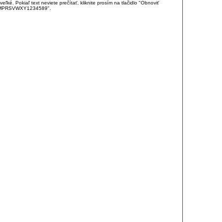
é. Pokiaľ text neviete prečítať, kliknite prosím na tlačidlo "Obnoviť
DJKMPRSVWXY1234589".