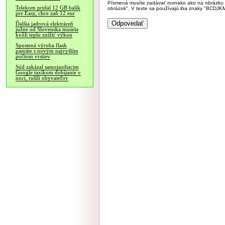
Písmená musíte zadávať rovnako ako na obrázku veľk
Telekom pridal 12 GB balík
obrázok". V texte sa používajú iba znaky "BC
pre Easy, chce zaň 12 eur
Ďalšia jadrová elektráreň
južne od Slovenska musela
kvôli teplu znížiť výkon
Spustená výroba flash
pamäte s novým najvyšším
počtom vrstiev
Súd zakázal samojazdiacim
Google taxíkom dobíjanie v
noci, rušili obyvateľov