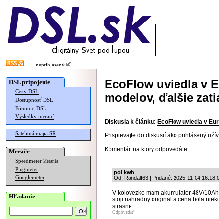
neprihlásený
EcoFlow uviedla v E
DSL pripojenie
Ceny DSL
modelov, ďalšie zati
Dostupnosť DSL
Fórum o DSL
Výsledky meraní
Diskusia k článku:
EcoFlow uviedla v Eur
Satelitná mapa SR
Prispievajte do diskusií ako
prihlásený užív
Komentár, na ktorý odpovedáte:
Merače
Speedmeter
Merania
Pingmeter
pol kwh
Googlemeter
Od: Randalf63 | Pridané: 2025-11-04 16:18:
V kolovezke mam akumulator 48V/10Ah, 
Hľadanie
stoji nahradny original a cena bola nie
strasne.
Odpovedať