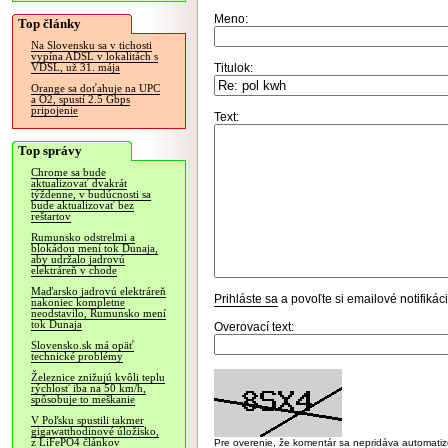
Meno:
Top články
Na Slovensku sa v tichosti
vypína ADSL v lokalitách s
Titulok:
VDSL, už 31. mája
Orange sa doťahuje na UPC
a O2, spustí 2.5 Gbps
pripojenie
Text:
Top správy
Chrome sa bude
aktualizovať dvakrát
týždenne, v budúcnosti sa
bude aktualizovať bez
reštartov
Rumunsko odstrelmi a
blokádou mení tok Dunaja,
aby udržalo jadrovú
elektráreň v chode
Maďarsko jadrovú elektráreň
Prihláste sa
a povoľte si emailové notifiká
nakoniec kompletne
neodstavilo, Rumunsko mení
tok Dunaja
Overovací text:
Slovensko.sk má opäť
technické problémy
Železnice znižujú kvôli teplu
rýchlosť iba na 50 km/h,
spôsobuje to meškanie
V Poľsku spustili takmer
gigawatthodinové úložisko,
z LiFePO4 článkov
Pre overenie, že komentár sa nepridáva automatizov