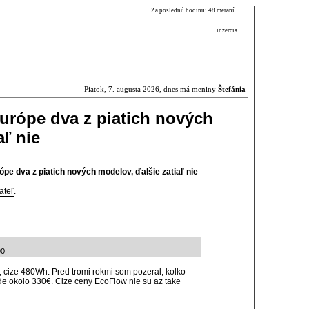
Za poslednú hodinu: 48 meraní
inzercia
Piatok, 7. augusta 2026, dnes má meniny
Štefánia
urópe dva z piatich nových
aľ nie
ópe dva z piatich nových modelov, ďalšie zatiaľ nie
ateľ
.
00
cize 480Wh. Pred tromi rokmi som pozeral, kolko
kde okolo 330€. Cize ceny EcoFlow nie su az take