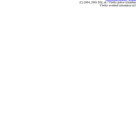
(C) 2004, 2005 DSL.sk | Všetky práva vyhradené
Všetky uvedené informácie sú b