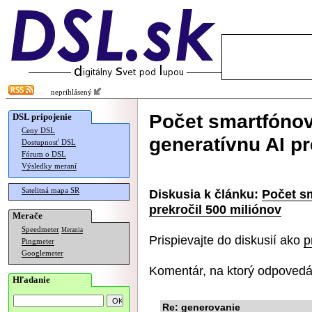
neprihlásený
Počet smartfóno
DSL pripojenie
Ceny DSL
generatívnu AI pr
Dostupnosť DSL
Fórum o DSL
Výsledky meraní
Satelitná mapa SR
Diskusia k článku:
Počet s
prekročil 500 miliónov
Merače
Speedmeter
Merania
Prispievajte do diskusií ako
p
Pingmeter
Googlemeter
Komentár, na ktorý odpovedá
Hľadanie
Re: generovanie