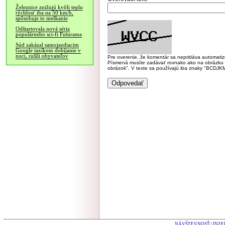
Železnice znižujú kvôli teplu
rýchlosť iba na 50 km/h,
spôsobuje to meškanie
Odštartovala nová séria
populárneho sci-fi Futurama
Súd zakázal samojazdiacim
Google taxíkom dobíjanie v
noci, rušili obyvateľov
Pre overenie, že komentár sa nepridáva automatizov
Písmená musíte zadávať rovnako ako na obrázku veľk
obrázok". V texte sa používajú iba znaky "BC
NÁVŠTEVNOSŤ
|
INZE