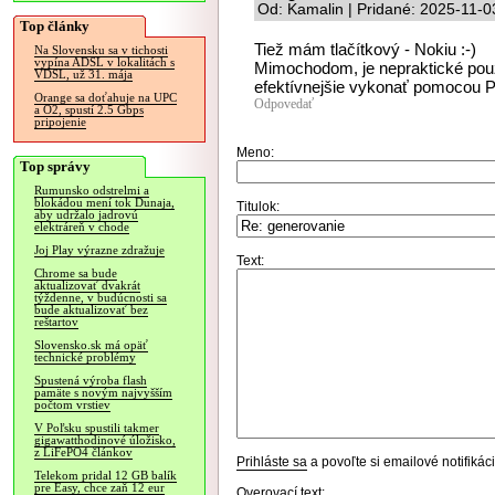
Od: Kamalin | Pridané: 2025-11-0
Top články
Tiež mám tlačítkový - Nokiu :-)
Na Slovensku sa v tichosti
vypína ADSL v lokalitách s
Mimochodom, je nepraktické použ
VDSL, už 31. mája
efektívnejšie vykonať pomocou 
Orange sa doťahuje na UPC
Odpovedať
a O2, spustí 2.5 Gbps
pripojenie
Meno:
Top správy
Rumunsko odstrelmi a
blokádou mení tok Dunaja,
Titulok:
aby udržalo jadrovú
elektráreň v chode
Joj Play výrazne zdražuje
Text:
Chrome sa bude
aktualizovať dvakrát
týždenne, v budúcnosti sa
bude aktualizovať bez
reštartov
Slovensko.sk má opäť
technické problémy
Spustená výroba flash
pamäte s novým najvyšším
počtom vrstiev
V Poľsku spustili takmer
gigawatthodinové úložisko,
z LiFePO4 článkov
Prihláste sa
a povoľte si emailové notifiká
Telekom pridal 12 GB balík
pre Easy, chce zaň 12 eur
Overovací text: