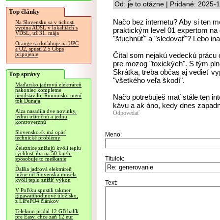
Od: je to otázne | Pridané: 2025-
Top články
Načo bez internetu? Aby si ten m
Na Slovensku sa v tichosti
vypína ADSL v lokalitách s
praktickým level 01 expertom na d
VDSL, už 31. mája
"štuchnúť" a "sledovať"? Lebo ina
Orange sa doťahuje na UPC
a O2, spustí 2.5 Gbps
Čítal som nejakú vedeckú prácu o 
pripojenie
pre mozog "toxických". S tým pl
Skrátka, treba občas aj vedieť v
Top správy
"všetkého veľa škodí".
Maďarsko jadrovú elektráreň
nakoniec kompletne
neodstavilo, Rumunsko mení
Načo potrebuješ mať stále ten inte
tok Dunaja
kávu a ak áno, kedy dnes zapadn
Alza nasadila dve novinky,
Odpovedať
jednu užitočnú a jednu
kontroverznú
Slovensko.sk má opäť
Meno:
technické problémy
Železnice znižujú kvôli teplu
rýchlosť iba na 50 km/h,
Titulok:
spôsobuje to meškanie
Ďalšia jadrová elektráreň
južne od Slovenska musela
kvôli teplu znížiť výkon
Text:
V Poľsku spustili takmer
gigawatthodinové úložisko,
z LiFePO4 článkov
Telekom pridal 12 GB balík
pre Easy, chce zaň 12 eur