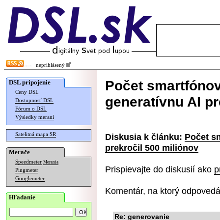
neprihlásený
Počet smartfóno
DSL pripojenie
Ceny DSL
generatívnu AI pr
Dostupnosť DSL
Fórum o DSL
Výsledky meraní
Satelitná mapa SR
Diskusia k článku:
Počet s
prekročil 500 miliónov
Merače
Speedmeter
Merania
Prispievajte do diskusií ako
p
Pingmeter
Googlemeter
Komentár, na ktorý odpovedá
Hľadanie
Re: generovanie