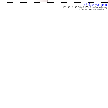
NÁVŠTEVNOSŤ
|
INZE
(C) 2004, 2005 DSL.sk | Všetky práva vyhradené
Všetky uvedené informácie sú b