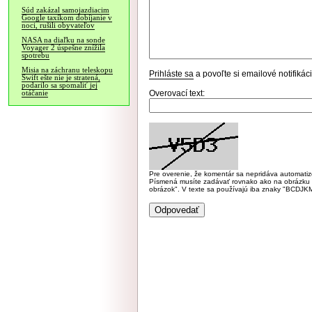
Súd zakázal samojazdiacim
Google taxíkom dobíjanie v
noci, rušili obyvateľov
NASA na diaľku na sonde
Voyager 2 úspešne znížila
spotrebu
Misia na záchranu teleskopu
Prihláste sa
a povoľte si emailové notifiká
Swift ešte nie je stratená,
podarilo sa spomaliť jej
Overovací text:
otáčanie
Pre overenie, že komentár sa nepridáva automatizov
Písmená musíte zadávať rovnako ako na obrázku veľk
obrázok". V texte sa používajú iba znaky "BC