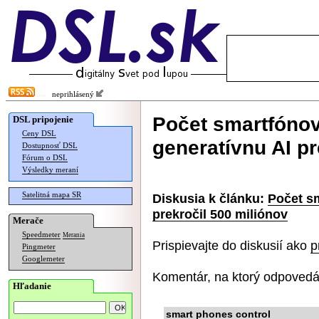
neprihlásený
Počet smartfóno
DSL pripojenie
Ceny DSL
generatívnu AI pr
Dostupnosť DSL
Fórum o DSL
Výsledky meraní
Satelitná mapa SR
Diskusia k článku:
Počet s
prekročil 500 miliónov
Merače
Speedmeter
Merania
Prispievajte do diskusií ako
p
Pingmeter
Googlemeter
Komentár, na ktorý odpovedá
Hľadanie
smart phones control