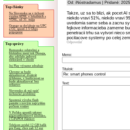
Od: iNostradamus | Pridané: 202
Top články
Takze, uz sa to blizi, ak pocet A
Na Slovensku sa v tichosti
vypína ADSL v lokalitách s
niekdo vravi 51%, niekdo vravi 99
VDSL, už 31. mája
uvedomia same seba a zacnu sync
Orange sa doťahuje na UPC
fejkove informacieba zamerne bu
a O2, spustí 2.5 Gbps
penetracii trhu sa vytvori nieco s
pripojenie
pocitacove systemy po celej zemeg
Odpovedať
Top správy
Rumunsko odstrelmi a
blokádou mení tok Dunaja,
Meno:
aby udržalo jadrovú
elektráreň v chode
Joj Play výrazne zdražuje
Titulok:
Chrome sa bude
aktualizovať dvakrát
týždenne, v budúcnosti sa
bude aktualizovať bez
Text:
reštartov
Slovensko.sk má opäť
technické problémy
Spustená výroba flash
pamäte s novým najvyšším
počtom vrstiev
V Poľsku spustili takmer
gigawatthodinové úložisko,
z LiFePO4 článkov
Telekom pridal 12 GB balík
pre Easy, chce zaň 12 eur