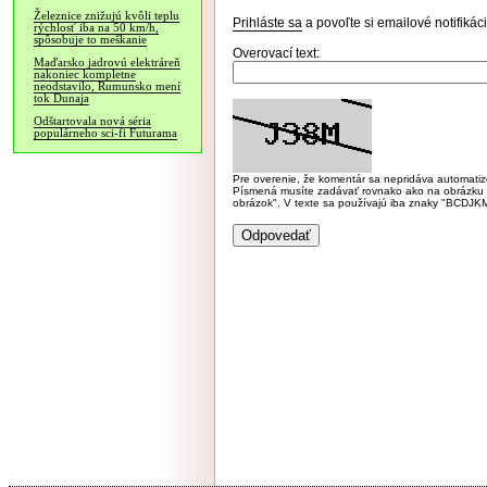
Železnice znižujú kvôli teplu
Prihláste sa
a povoľte si emailové notifiká
rýchlosť iba na 50 km/h,
spôsobuje to meškanie
Overovací text:
Maďarsko jadrovú elektráreň
nakoniec kompletne
neodstavilo, Rumunsko mení
tok Dunaja
Odštartovala nová séria
populárneho sci-fi Futurama
Pre overenie, že komentár sa nepridáva automatizov
Písmená musíte zadávať rovnako ako na obrázku veľk
obrázok". V texte sa používajú iba znaky "BC