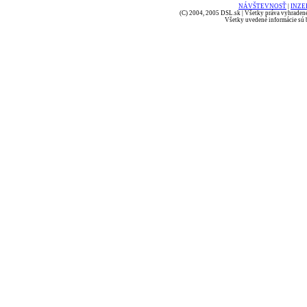
NÁVŠTEVNOSŤ
|
INZE
(C) 2004, 2005 DSL.sk | Všetky práva vyhradené
Všetky uvedené informácie sú b