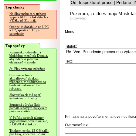
Od: Inspektorat prace | Pridané:
Top články
Pozeram, ze dnes maju Musk fan
Na Slovensku sa v tichosti
vypína ADSL v lokalitách s
Odpovedať
VDSL, už 31. mája
Orange sa doťahuje na UPC
a O2, spustí 2.5 Gbps
Meno:
pripojenie
Top správy
Titulok:
Rumunsko odstrelmi a
blokádou mení tok Dunaja,
aby udržalo jadrovú
Text:
elektráreň v chode
Joj Play výrazne zdražuje
Chrome sa bude
aktualizovať dvakrát
týždenne, v budúcnosti sa
bude aktualizovať bez
reštartov
Slovensko.sk má opäť
technické problémy
Spustená výroba flash
pamäte s novým najvyšším
počtom vrstiev
Prihláste sa
a povoľte si emailové notifiká
V Poľsku spustili takmer
gigawatthodinové úložisko,
z LiFePO4 článkov
Overovací text:
Telekom pridal 12 GB balík
pre Easy, chce zaň 12 eur