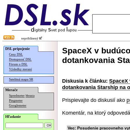
neprihlásený
SpaceX v budúco
DSL pripojenie
Ceny DSL
dotankovania Sta
Dostupnosť DSL
Fórum o DSL
Výsledky meraní
Satelitná mapa SR
Diskusia k článku:
SpaceX 
dotankovania Starship na o
Merače
Speedmeter
Merania
Prispievajte do diskusií ako
p
Pingmeter
Googlemeter
Komentár, na ktorý odpovedá
Hľadanie
Vec: Posudenie pracovneho vyt