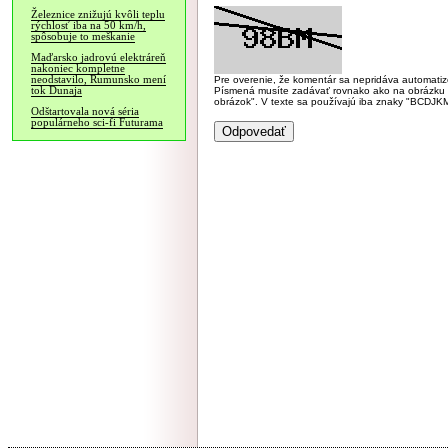
Železnice znižujú kvôli teplu
rýchlosť iba na 50 km/h,
spôsobuje to meškanie
Maďarsko jadrovú elektráreň
nakoniec kompletne
neodstavilo, Rumunsko mení
Pre overenie, že komentár sa nepridáva automatizov
tok Dunaja
Písmená musíte zadávať rovnako ako na obrázku veľk
obrázok". V texte sa používajú iba znaky "BC
Odštartovala nová séria
populárneho sci-fi Futurama