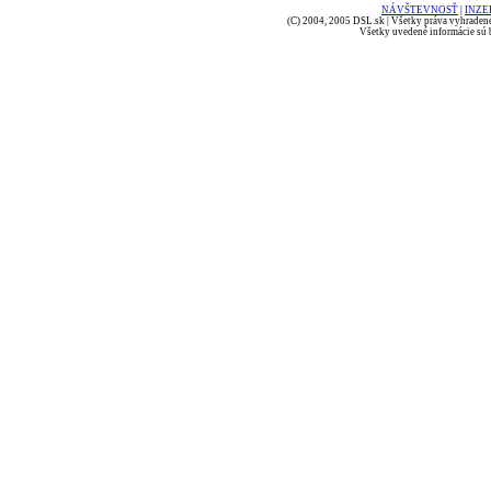
NÁVŠTEVNOSŤ
|
INZE
(C) 2004, 2005 DSL.sk | Všetky práva vyhradené
Všetky uvedené informácie sú b