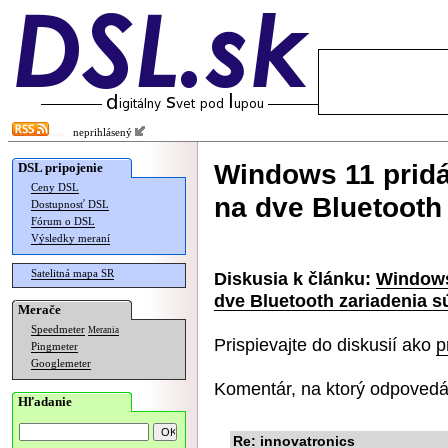
neprihlásený
Windows 11 prid
DSL pripojenie
Ceny DSL
na dve Bluetooth
Dostupnosť DSL
Fórum o DSL
Výsledky meraní
Satelitná mapa SR
Diskusia k článku:
Windows
dve Bluetooth zariadenia 
Merače
Speedmeter
Merania
Prispievajte do diskusií ako
p
Pingmeter
Googlemeter
Komentár, na ktorý odpovedá
Hľadanie
Re: innovatronics