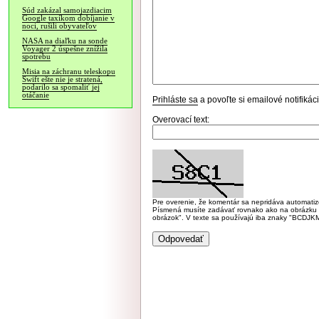
Súd zakázal samojazdiacim
Google taxíkom dobíjanie v
noci, rušili obyvateľov
NASA na diaľku na sonde
Voyager 2 úspešne znížila
spotrebu
Misia na záchranu teleskopu
Swift ešte nie je stratená,
podarilo sa spomaliť jej
otáčanie
Prihláste sa
a povoľte si emailové notifiká
Overovací text:
Pre overenie, že komentár sa nepridáva automatizov
Písmená musíte zadávať rovnako ako na obrázku veľk
obrázok". V texte sa používajú iba znaky "BC