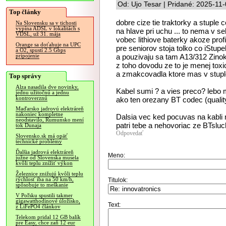
Od: Ujo Tesar | Pridané: 2025-11
Top články
dobre cize tie traktorky a stuple
Na Slovensku sa v tichosti
vypína ADSL v lokalitách s
na hlave pri uchu ... to nema v s
VDSL, už 31. mája
vobec lithiove baterky akoze prof
Orange sa doťahuje na UPC
pre seniorov stoja tolko co iStup
a O2, spustí 2.5 Gbps
a pouzivaju sa tam A13/312 Zinok
pripojenie
z toho dovodu ze to je menej toxi
a zmakcovadla ktore mas v stuplo
Top správy
Alza nasadila dve novinky,
Kabel sumi ? a vies preco? lebo 
jednu užitočnú a jednu
kontroverznú
ako ten orezany BT codec (qualit
Maďarsko jadrovú elektráreň
nakoniec kompletne
Dalsia vec ked pocuvas na kabli 
neodstavilo, Rumunsko mení
patri tebe a nehovoriac ze BTsluch
tok Dunaja
Odpovedať
Slovensko.sk má opäť
technické problémy
Ďalšia jadrová elektráreň
Meno:
južne od Slovenska musela
kvôli teplu znížiť výkon
Železnice znižujú kvôli teplu
rýchlosť iba na 50 km/h,
Titulok:
spôsobuje to meškanie
V Poľsku spustili takmer
gigawatthodinové úložisko,
Text:
z LiFePO4 článkov
Telekom pridal 12 GB balík
pre Easy, chce zaň 12 eur