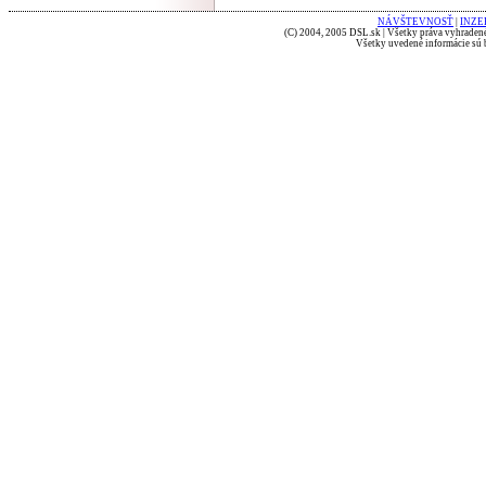
NÁVŠTEVNOSŤ
|
INZE
(C) 2004, 2005 DSL.sk | Všetky práva vyhradené
Všetky uvedené informácie sú b