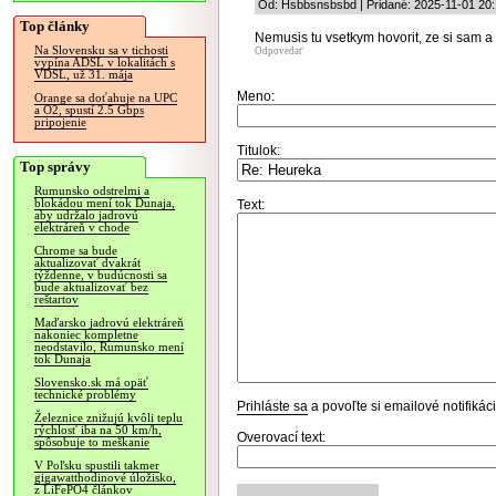
Od: Hsbbsnsbsbd | Pridané: 2025-11-01 20:
Top články
Nemusis tu vsetkym hovorit, ze si sam a
Na Slovensku sa v tichosti
Odpovedať
vypína ADSL v lokalitách s
VDSL, už 31. mája
Meno:
Orange sa doťahuje na UPC
a O2, spustí 2.5 Gbps
pripojenie
Titulok:
Top správy
Rumunsko odstrelmi a
blokádou mení tok Dunaja,
Text:
aby udržalo jadrovú
elektráreň v chode
Chrome sa bude
aktualizovať dvakrát
týždenne, v budúcnosti sa
bude aktualizovať bez
reštartov
Maďarsko jadrovú elektráreň
nakoniec kompletne
neodstavilo, Rumunsko mení
tok Dunaja
Slovensko.sk má opäť
technické problémy
Prihláste sa
a povoľte si emailové notifiká
Železnice znižujú kvôli teplu
rýchlosť iba na 50 km/h,
Overovací text:
spôsobuje to meškanie
V Poľsku spustili takmer
gigawatthodinové úložisko,
z LiFePO4 článkov