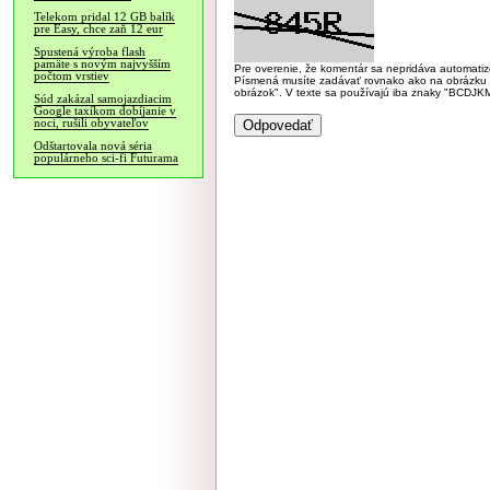
Telekom pridal 12 GB balík
pre Easy, chce zaň 12 eur
Spustená výroba flash
pamäte s novým najvyšším
Pre overenie, že komentár sa nepridáva automatizov
počtom vrstiev
Písmená musíte zadávať rovnako ako na obrázku veľk
obrázok". V texte sa používajú iba znaky "BC
Súd zakázal samojazdiacim
Google taxíkom dobíjanie v
noci, rušili obyvateľov
Odštartovala nová séria
populárneho sci-fi Futurama