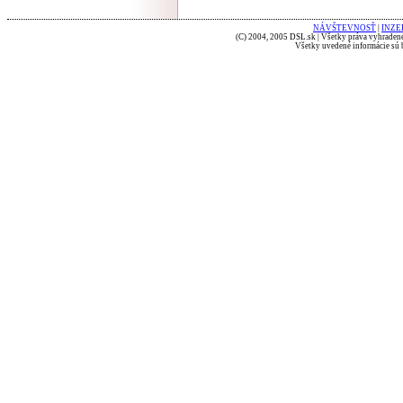
NÁVŠTEVNOSŤ
|
INZE
(C) 2004, 2005 DSL.sk | Všetky práva vyhradené
Všetky uvedené informácie sú b