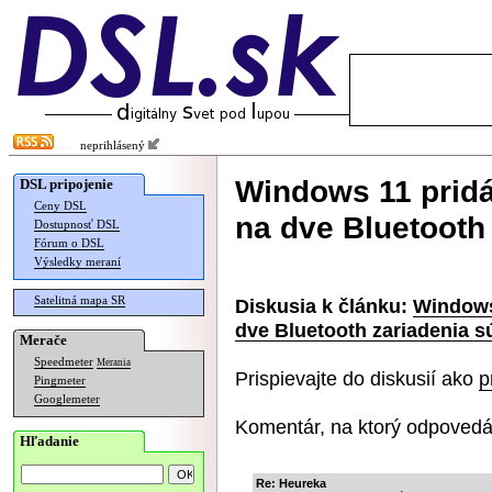
neprihlásený
Windows 11 prid
DSL pripojenie
Ceny DSL
na dve Bluetooth
Dostupnosť DSL
Fórum o DSL
Výsledky meraní
Satelitná mapa SR
Diskusia k článku:
Windows
dve Bluetooth zariadenia 
Merače
Speedmeter
Merania
Prispievajte do diskusií ako
p
Pingmeter
Googlemeter
Komentár, na ktorý odpovedá
Hľadanie
Re: Heureka