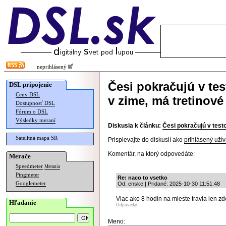
neprihlásený
Česi pokračujú v tes
DSL pripojenie
Ceny DSL
v zime, má tretinové
Dostupnosť DSL
Fórum o DSL
Výsledky meraní
Diskusia k článku:
Česi pokračujú v testo
Satelitná mapa SR
Prispievajte do diskusií ako
prihlásený užív
Komentár, na ktorý odpovedáte:
Merače
Speedmeter
Merania
Pingmeter
Re: naco to vsetko
Googlemeter
Od: enske | Pridané: 2025-10-30 11:51:48
Viac ako 8 hodin na mieste travia len zde
Hľadanie
Odpovedať
Meno: