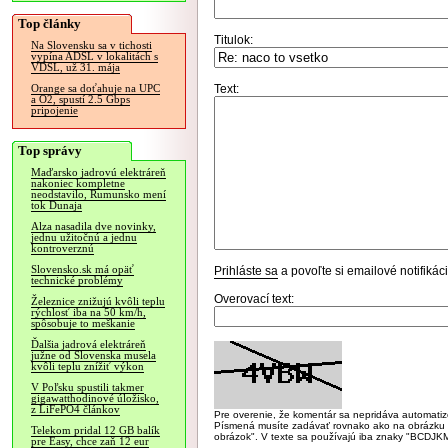
Top články
Titulok:
Na Slovensku sa v tichosti
vypína ADSL v lokalitách s
VDSL, už 31. mája
Text:
Orange sa doťahuje na UPC
a O2, spustí 2.5 Gbps
pripojenie
Top správy
Maďarsko jadrovú elektráreň
nakoniec kompletne
neodstavilo, Rumunsko mení
tok Dunaja
Alza nasadila dve novinky,
jednu užitočnú a jednu
kontroverznú
Slovensko.sk má opäť
Prihláste sa
a povoľte si emailové notifiká
technické problémy
Overovací text:
Železnice znižujú kvôli teplu
rýchlosť iba na 50 km/h,
spôsobuje to meškanie
Ďalšia jadrová elektráreň
južne od Slovenska musela
kvôli teplu znížiť výkon
V Poľsku spustili takmer
gigawatthodinové úložisko,
z LiFePO4 článkov
Pre overenie, že komentár sa nepridáva automatizov
Písmená musíte zadávať rovnako ako na obrázku veľk
Telekom pridal 12 GB balík
obrázok". V texte sa používajú iba znaky "BC
pre Easy, chce zaň 12 eur