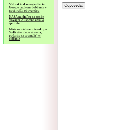
Súd zakázal samojazdiacim
Google taxíkom dobíjanie v
noci, rušili obyvateľov
NASA na diaľku na sonde
Voyager 2 úspešne znížila
spotrebu
Misia na záchranu teleskopu
Swift ešte nie je stratená,
podarilo sa spomaliť jej
otáčanie