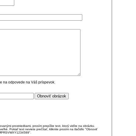
cie na odpovede na Váš príspevok.
anými prostriedkami, prosím prepíšte text, ktorý vidíte na obrázku.
é. Pokiaľ text neviete prečítať, kliknite prosím na tlačidlo "Obnoviť
DJKMPRSVWXY1234589".