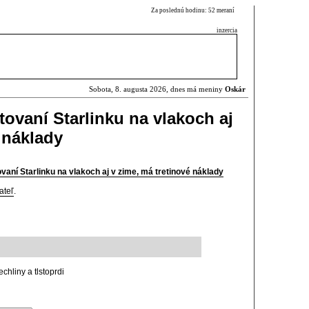
Za poslednú hodinu: 52 meraní
inzercia
Sobota, 8. augusta 2026, dnes má meniny
Oskár
tovaní Starlinku na vlakoch aj
 náklady
vaní Starlinku na vlakoch aj v zime, má tretinové náklady
ateľ
.
chliny a tlstoprdi