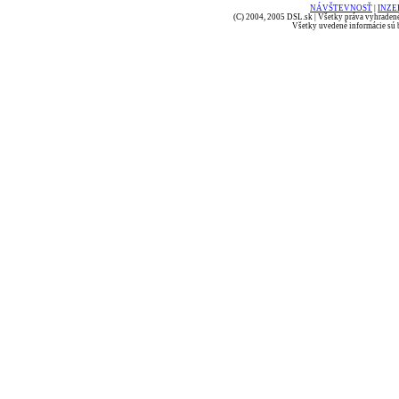
NÁVŠTEVNOSŤ
|
INZE
(C) 2004, 2005 DSL.sk | Všetky práva vyhradené
Všetky uvedené informácie sú b