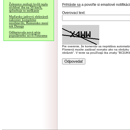
Železnice znižujú kvôli teplu
Prihláste sa
a povoľte si emailové notifiká
rýchlosť iba na 50 km/h,
spôsobuje to meškanie
Overovací text:
Maďarsko jadrovú elektráreň
nakoniec kompletne
neodstavilo, Rumunsko mení
tok Dunaja
Odštartovala nová séria
populárneho sci-fi Futurama
Pre overenie, že komentár sa nepridáva automatizov
Písmená musíte zadávať rovnako ako na obrázku veľk
obrázok". V texte sa používajú iba znaky "BC