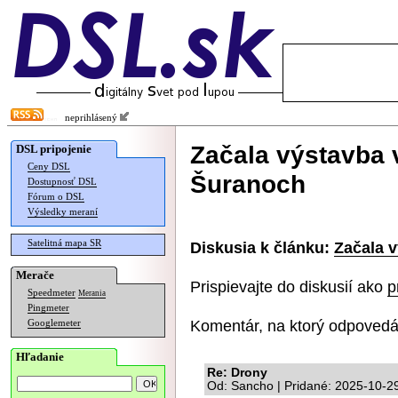
neprihlásený
Začala výstavba 
DSL pripojenie
Ceny DSL
Šuranoch
Dostupnosť DSL
Fórum o DSL
Výsledky meraní
Satelitná mapa SR
Diskusia k článku:
Začala v
Merače
Prispievajte do diskusií ako
p
Speedmeter
Merania
Pingmeter
Komentár, na ktorý odpovedá
Googlemeter
Hľadanie
Re: Drony
Od: Sancho | Pridané: 2025-10-2