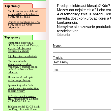
Predaje elektroaut klesaju? Kde?
Top články
Mozes dat nejake cisla? Lebo vset
Na Slovensku sa v tichosti
A automobilky znizuju vyrobu, l
vypína ADSL v lokalitách s
VDSL, už 31. mája
nevedia dost konkurovat Korei a C
konkurencia.
Orange sa doťahuje na UPC
a O2, spustí 2.5 Gbps
Nemylme si znizovanie produkcie
pripojenie
rozdielne veci.
Odpovedať
Top správy
Rumunsko odstrelmi a
Meno:
blokádou mení tok Dunaja,
aby udržalo jadrovú
elektráreň v chode
Joj Play výrazne zdražuje
Titulok:
Chrome sa bude
aktualizovať dvakrát
týždenne, v budúcnosti sa
bude aktualizovať bez
Text:
reštartov
Slovensko.sk má opäť
technické problémy
Spustená výroba flash
pamäte s novým najvyšším
počtom vrstiev
V Poľsku spustili takmer
gigawatthodinové úložisko,
z LiFePO4 článkov
Telekom pridal 12 GB balík
pre Easy, chce zaň 12 eur