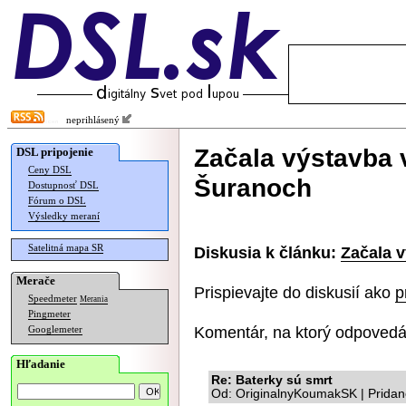
neprihlásený
Začala výstavba 
DSL pripojenie
Ceny DSL
Šuranoch
Dostupnosť DSL
Fórum o DSL
Výsledky meraní
Satelitná mapa SR
Diskusia k článku:
Začala v
Merače
Prispievajte do diskusií ako
p
Speedmeter
Merania
Pingmeter
Komentár, na ktorý odpovedá
Googlemeter
Hľadanie
Re: Baterky sú smrt
Od: OriginalnyKoumakSK | Pridan