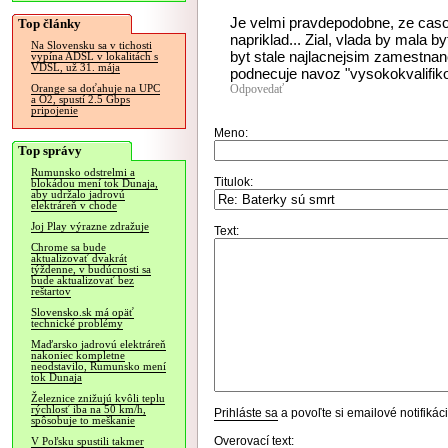
Je velmi pravdepodobne, ze caso
Top články
napriklad... Zial, vlada by mala b
Na Slovensku sa v tichosti
byt stale najlacnejsim zamestnan
vypína ADSL v lokalitách s
VDSL, už 31. mája
podnecuje navoz "vysokokvalifikov
Odpovedať
Orange sa doťahuje na UPC
a O2, spustí 2.5 Gbps
pripojenie
Meno:
Top správy
Rumunsko odstrelmi a
Titulok:
blokádou mení tok Dunaja,
aby udržalo jadrovú
elektráreň v chode
Joj Play výrazne zdražuje
Text:
Chrome sa bude
aktualizovať dvakrát
týždenne, v budúcnosti sa
bude aktualizovať bez
reštartov
Slovensko.sk má opäť
technické problémy
Maďarsko jadrovú elektráreň
nakoniec kompletne
neodstavilo, Rumunsko mení
tok Dunaja
Železnice znižujú kvôli teplu
rýchlosť iba na 50 km/h,
Prihláste sa
a povoľte si emailové notifiká
spôsobuje to meškanie
Overovací text:
V Poľsku spustili takmer