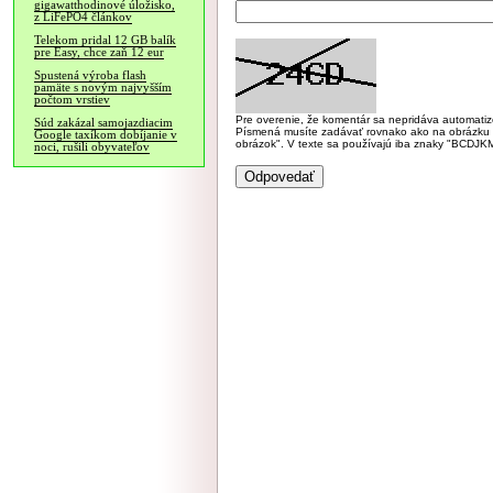
gigawatthodinové úložisko,
z LiFePO4 článkov
Telekom pridal 12 GB balík
pre Easy, chce zaň 12 eur
Spustená výroba flash
pamäte s novým najvyšším
počtom vrstiev
Pre overenie, že komentár sa nepridáva automatizov
Súd zakázal samojazdiacim
Písmená musíte zadávať rovnako ako na obrázku veľk
Google taxíkom dobíjanie v
obrázok". V texte sa používajú iba znaky "BC
noci, rušili obyvateľov