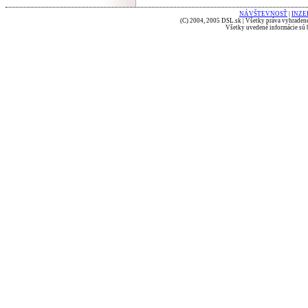
NÁVŠTEVNOSŤ
|
INZE
(C) 2004, 2005 DSL.sk | Všetky práva vyhradené
Všetky uvedené informácie sú b