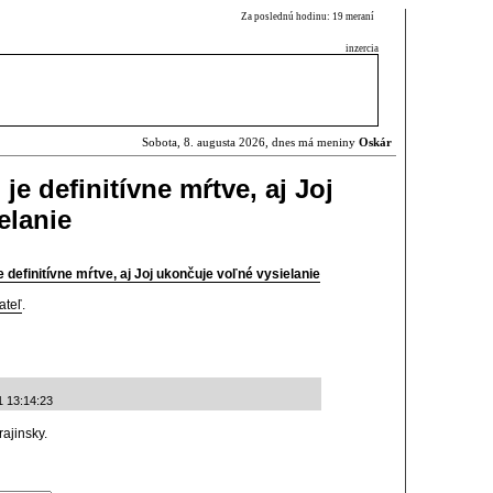
Za poslednú hodinu: 19 meraní
inzercia
Sobota, 8. augusta 2026, dnes má meniny
Oskár
e definitívne mŕtve, aj Joj
elanie
definitívne mŕtve, aj Joj ukončuje voľné vysielanie
ateľ
.
1 13:14:23
ajinsky.