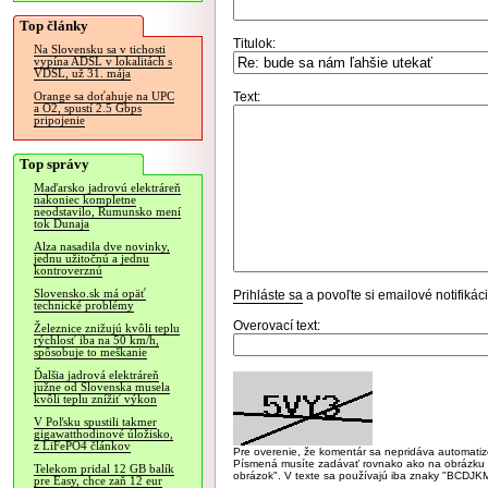
Top články
Titulok:
Na Slovensku sa v tichosti
vypína ADSL v lokalitách s
VDSL, už 31. mája
Text:
Orange sa doťahuje na UPC
a O2, spustí 2.5 Gbps
pripojenie
Top správy
Maďarsko jadrovú elektráreň
nakoniec kompletne
neodstavilo, Rumunsko mení
tok Dunaja
Alza nasadila dve novinky,
jednu užitočnú a jednu
kontroverznú
Slovensko.sk má opäť
Prihláste sa
a povoľte si emailové notifiká
technické problémy
Overovací text:
Železnice znižujú kvôli teplu
rýchlosť iba na 50 km/h,
spôsobuje to meškanie
Ďalšia jadrová elektráreň
južne od Slovenska musela
kvôli teplu znížiť výkon
V Poľsku spustili takmer
gigawatthodinové úložisko,
z LiFePO4 článkov
Pre overenie, že komentár sa nepridáva automatizov
Písmená musíte zadávať rovnako ako na obrázku veľk
Telekom pridal 12 GB balík
obrázok". V texte sa používajú iba znaky "BC
pre Easy, chce zaň 12 eur