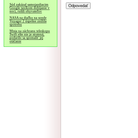
Súd zakázal samojazdiacim
Google taxíkom dobíjanie v
noci, rušili obyvateľov
NASA na diaľku na sonde
Voyager 2 úspešne znížila
spotrebu
Misia na záchranu teleskopu
Swift ešte nie je stratená,
podarilo sa spomaliť jej
otáčanie