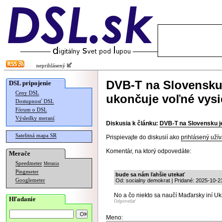
neprihlásený
DVB-T na Slovensku j
DSL pripojenie
Ceny DSL
ukončuje voľné vysi
Dostupnosť DSL
Fórum o DSL
Výsledky meraní
Diskusia k článku:
DVB-T na Slovensku je 
Satelitná mapa SR
Prispievajte do diskusií ako
prihlásený užív
Komentár, na ktorý odpovedáte:
Merače
Speedmeter
Merania
Pingmeter
bude sa nám ľahšie utekať
Googlemeter
Od: socialny demokrat | Pridané: 2025-10-2
No a čo niekto sa naučí Maďarsky iní Ukr
Hľadanie
Odpovedať
Meno: