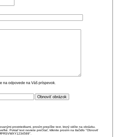
cie na odpovede na Váš príspevok.
anými prostriedkami, prosím prepíšte text, ktorý vidíte na obrázku.
é. Pokiaľ text neviete prečítať, kliknite prosím na tlačidlo "Obnoviť
DJKMPRSVWXY1234589".