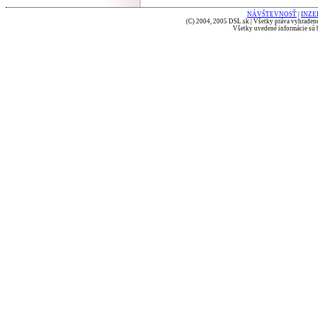
NÁVŠTEVNOSŤ
|
INZE
(C) 2004, 2005 DSL.sk | Všetky práva vyhradené
Všetky uvedené informácie sú b