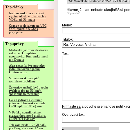
Od: Muad'Dib | Pridané: 2025-10-21 00:54:0
Top články
Hlavne, že tam nebude ukrajinSSká po
Na Slovensku sa v tichosti
Odpovedať
vypína ADSL v lokalitách s
VDSL, už 31. mája
Meno:
Orange sa doťahuje na UPC
a O2, spustí 2.5 Gbps
pripojenie
Titulok:
Top správy
Maďarsko jadrovú elektráreň
nakoniec kompletne
Text:
neodstavilo, Rumunsko mení
tok Dunaja
Alza nasadila dve novinky,
jednu užitočnú a jednu
kontroverznú
Slovensko.sk má opäť
technické problémy
Železnice znižujú kvôli teplu
rýchlosť iba na 50 km/h,
spôsobuje to meškanie
Ďalšia jadrová elektráreň
južne od Slovenska musela
Prihláste sa
a povoľte si emailové notifiká
kvôli teplu znížiť výkon
V Poľsku spustili takmer
Overovací text:
gigawatthodinové úložisko,
z LiFePO4 článkov
Telekom pridal 12 GB balík
pre Easy, chce zaň 12 eur