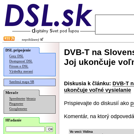
neprihlásený
DVB-T na Slovensk
DSL pripojenie
Ceny DSL
Joj ukončuje voľ
Dostupnosť DSL
Fórum o DSL
Výsledky meraní
Satelitná mapa SR
Diskusia k článku:
DVB-T na
ukončuje voľné vysielanie
Merače
Speedmeter
Merania
Prispievajte do diskusií ako
p
Pingmeter
Googlemeter
Komentár, na ktorý odpovedá
Hľadanie
Vo veci: Vidina