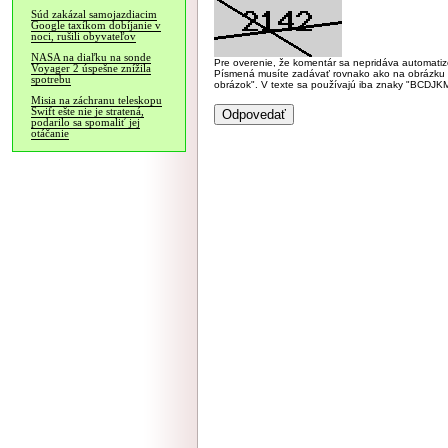
Súd zakázal samojazdiacim
Google taxíkom dobíjanie v
noci, rušili obyvateľov
NASA na diaľku na sonde
Pre overenie, že komentár sa nepridáva automatizov
Voyager 2 úspešne znížila
Písmená musíte zadávať rovnako ako na obrázku veľk
spotrebu
obrázok". V texte sa používajú iba znaky "BC
Misia na záchranu teleskopu
Swift ešte nie je stratená,
podarilo sa spomaliť jej
otáčanie