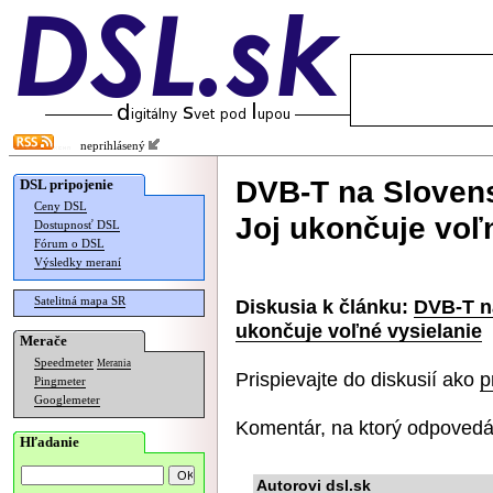
neprihlásený
DVB-T na Slovensk
DSL pripojenie
Ceny DSL
Joj ukončuje voľ
Dostupnosť DSL
Fórum o DSL
Výsledky meraní
Satelitná mapa SR
Diskusia k článku:
DVB-T na
ukončuje voľné vysielanie
Merače
Speedmeter
Merania
Prispievajte do diskusií ako
p
Pingmeter
Googlemeter
Komentár, na ktorý odpovedá
Hľadanie
Autorovi dsl.sk