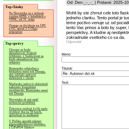
Od: Den-_-_-_ | Pridané: 2025-10
Top články
Mohli by ste zhrnut cele toto fi
Na Slovensku sa v tichosti
vypína ADSL v lokalitách s
jedneho clanku. Tento portal je t
VDSL, už 31. mája
teme poctivo venuje uz od pocia
Orange sa doťahuje na UPC
tento Vas prinos a bolo by super, 
a O2, spustí 2.5 Gbps
perspektivy. A kludne aj neobjekti
pripojenie
zokradnutie vsetkeho co sa da.
Odpovedať
Top správy
Chrome sa bude
aktualizovať dvakrát
Meno:
týždenne, v budúcnosti sa
bude aktualizovať bez
reštartov
Titulok:
Rumunsko odstrelmi a
blokádou mení tok Dunaja,
aby udržalo jadrovú
elektráreň v chode
Text:
Maďarsko jadrovú elektráreň
nakoniec kompletne
neodstavilo, Rumunsko mení
tok Dunaja
Slovensko.sk má opäť
technické problémy
Železnice znižujú kvôli teplu
rýchlosť iba na 50 km/h,
spôsobuje to meškanie
V Poľsku spustili takmer
gigawatthodinové úložisko,
z LiFePO4 článkov