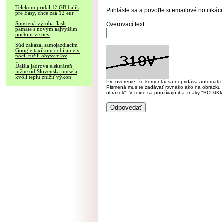
Telekom pridal 12 GB balík
Prihláste sa
a povoľte si emailové notifiká
pre Easy, chce zaň 12 eur
Spustená výroba flash
Overovací text:
pamäte s novým najvyšším
počtom vrstiev
Súd zakázal samojazdiacim
Google taxíkom dobíjanie v
noci, rušili obyvateľov
Ďalšia jadrová elektráreň
južne od Slovenska musela
kvôli teplu znížiť výkon
Pre overenie, že komentár sa nepridáva automatizov
Písmená musíte zadávať rovnako ako na obrázku veľk
obrázok". V texte sa používajú iba znaky "BC