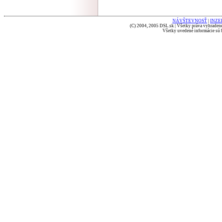
NÁVŠTEVNOSŤ
|
INZE
(C) 2004, 2005 DSL.sk | Všetky práva vyhradené
Všetky uvedené informácie sú b