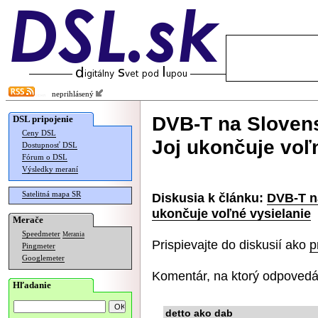
neprihlásený
DVB-T na Slovensk
DSL pripojenie
Ceny DSL
Joj ukončuje voľ
Dostupnosť DSL
Fórum o DSL
Výsledky meraní
Satelitná mapa SR
Diskusia k článku:
DVB-T na
ukončuje voľné vysielanie
Merače
Speedmeter
Merania
Prispievajte do diskusií ako
p
Pingmeter
Googlemeter
Komentár, na ktorý odpovedá
Hľadanie
detto ako dab