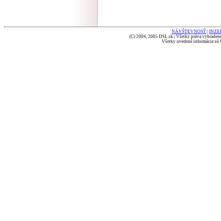
NÁVŠTEVNOSŤ
|
INZE
(C) 2004, 2005 DSL.sk | Všetky práva vyhradené
Všetky uvedené informácie sú b