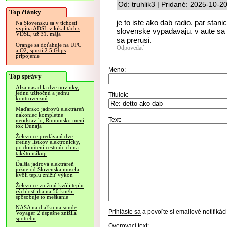
Od: truhlik3 | Pridané: 2025-10-2
Top články
je to iste ako dab radio. par sta
Na Slovensku sa v tichosti
vypína ADSL v lokalitách s
slovenske vypadavaju. v aute sa 
VDSL, už 31. mája
sa prerusi.
Orange sa doťahuje na UPC
Odpovedať
a O2, spustí 2.5 Gbps
pripojenie
Meno:
Top správy
Alza nasadila dve novinky,
jednu užitočnú a jednu
Titulok:
kontroverznú
Maďarsko jadrovú elektráreň
nakoniec kompletne
Text:
neodstavilo, Rumunsko mení
tok Dunaja
Železnice predávajú dve
tretiny lístkov elektronicky,
po donútení cestujúcich na
takýto nákup
Ďalšia jadrová elektráreň
južne od Slovenska musela
kvôli teplu znížiť výkon
Železnice znižujú kvôli teplu
rýchlosť iba na 50 km/h,
spôsobuje to meškanie
NASA na diaľku na sonde
Prihláste sa
a povoľte si emailové notifiká
Voyager 2 úspešne znížila
spotrebu
Overovací text: