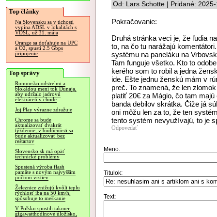
Od: Lars Schotte | Pridané: 2025
Top články
Pokračovanie:
Na Slovensku sa v tichosti
vypína ADSL v lokalitách s
VDSL, už 31. mája
Druhá stránka veci je, že ľudia na
Orange sa doťahuje na UPC
to, na čo tu narážajú komentátor
a O2, spustí 2.5 Gbps
systému na paneláku na Vrbovsk
pripojenie
Tam funguje všetko. Kto to odobe
kerého som to robil a jedna ženská
Top správy
ide. Ešte jednu ženskú mám v rúre 
Rumunsko odstrelmi a
preč. To znamená, že len zlomok 
blokádou mení tok Dunaja,
aby udržalo jadrovú
platiť 20€ za Mágio, čo tam majú 
elektráreň v chode
banda debilov skrátka. Čiže já s
Joj Play výrazne zdražuje
oni môžu len za to, že ten systém
tento systém nevyužívajú, to je s
Chrome sa bude
aktualizovať dvakrát
Odpovedať
týždenne, v budúcnosti sa
bude aktualizovať bez
reštartov
Meno:
Slovensko.sk má opäť
technické problémy
Spustená výroba flash
pamäte s novým najvyšším
Titulok:
počtom vrstiev
Železnice znižujú kvôli teplu
rýchlosť iba na 50 km/h,
Text:
spôsobuje to meškanie
V Poľsku spustili takmer
gigawatthodinové úložisko,