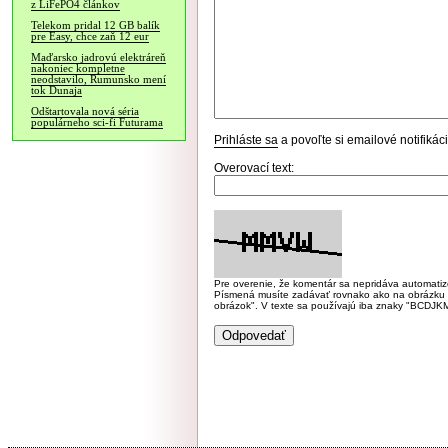
z LiFePO4 článkov
Telekom pridal 12 GB balík
pre Easy, chce zaň 12 eur
Maďarsko jadrovú elektráreň
nakoniec kompletne
neodstavilo, Rumunsko mení
tok Dunaja
Odštartovala nová séria
populárneho sci-fi Futurama
Prihláste sa
a povoľte si emailové notifiká
Overovací text:
Pre overenie, že komentár sa nepridáva automatizov
Písmená musíte zadávať rovnako ako na obrázku veľk
obrázok". V texte sa používajú iba znaky "BC