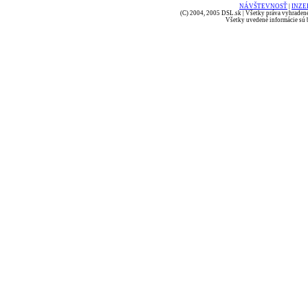
NÁVŠTEVNOSŤ
|
INZE
(C) 2004, 2005 DSL.sk | Všetky práva vyhradené
Všetky uvedené informácie sú b