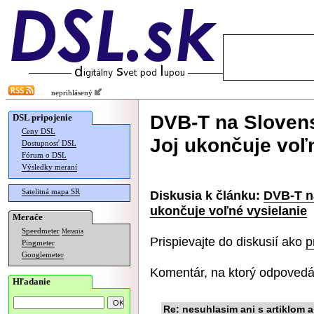
neprihlásený
DVB-T na Slovensk
DSL pripojenie
Ceny DSL
Joj ukončuje voľ
Dostupnosť DSL
Fórum o DSL
Výsledky meraní
Satelitná mapa SR
Diskusia k článku:
DVB-T na
ukončuje voľné vysielanie
Merače
Speedmeter
Merania
Prispievajte do diskusií ako
p
Pingmeter
Googlemeter
Komentár, na ktorý odpovedá
Hľadanie
Re: nesuhlasim ani s artiklom 