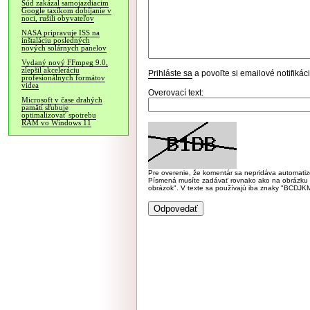
Súd zakázal samojazdiacim
Google taxíkom dobíjanie v
noci, rušili obyvateľov
NASA pripravuje ISS na
inštaláciu posledných
nových solárnych panelov
Vydaný nový FFmpeg 9.0,
zlepšil akceleráciu
Prihláste sa
a povoľte si emailové notifiká
profesionálnych formátov
videa
Overovací text:
Microsoft v čase drahých
pamätí sľubuje
optimalizovať spotrebu
RAM vo Windows 11
Pre overenie, že komentár sa nepridáva automatizov
Písmená musíte zadávať rovnako ako na obrázku veľk
obrázok". V texte sa používajú iba znaky "BC