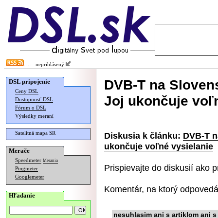
neprihlásený
DVB-T na Slovensk
DSL pripojenie
Ceny DSL
Joj ukončuje voľ
Dostupnosť DSL
Fórum o DSL
Výsledky meraní
Satelitná mapa SR
Diskusia k článku:
DVB-T na
ukončuje voľné vysielanie
Merače
Speedmeter
Merania
Prispievajte do diskusií ako
p
Pingmeter
Googlemeter
Komentár, na ktorý odpovedá
Hľadanie
nesuhlasim ani s artiklom ani 