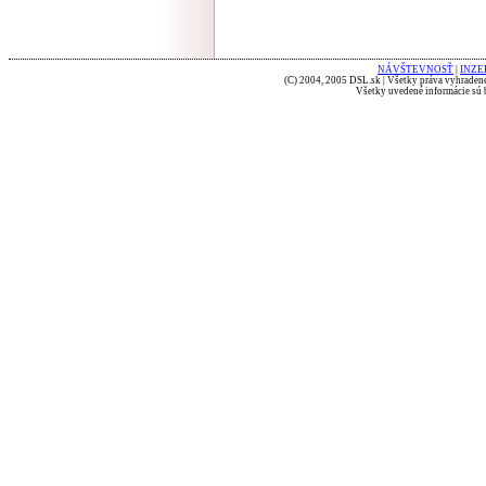
NÁVŠTEVNOSŤ
|
INZE
(C) 2004, 2005 DSL.sk | Všetky práva vyhradené
Všetky uvedené informácie sú b