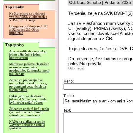
Od: Lars Schotte | Pridané: 2025
Top články
Tvrdenie, že je na SVK DVB-T(2) 
Na Slovensku sa v tichosti
vypína ADSL v lokalitách s
VDSL, už 31. mája
Ja tu v Piešťanoch mám všetky č
Orange sa doťahuje na UPC
ČT (všetky), PRIMA (všetky)
a O2, spustí 2.5 Gbps
všetko, čo len človek sce! A nik
pripojenie
signál ide priamo z ČR.
Top správy
To je jedna vec, že české DVB-T
Alza nasadila dve novinky,
jednu užitočnú a jednu
kontroverznú
Druhá vec je, že slovenské progr
polovička pravdy.
Maďarsko jadrovú elektráreň
nakoniec kompletne
Odpovedať
neodstavilo, Rumunsko mení
tok Dunaja
Železnice predávajú dve
Meno:
tretiny lístkov elektronicky,
po donútení cestujúcich na
takýto nákup
Titulok:
Ďalšia jadrová elektráreň
južne od Slovenska musela
kvôli teplu znížiť výkon
Železnice znižujú kvôli teplu
Text:
rýchlosť iba na 50 km/h,
spôsobuje to meškanie
NASA na diaľku na sonde
Voyager 2 úspešne znížila
spotrebu