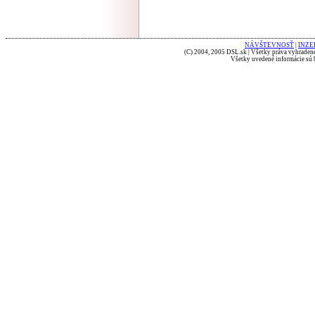
NÁVŠTEVNOSŤ
|
INZE
(C) 2004, 2005 DSL.sk | Všetky práva vyhradené
Všetky uvedené informácie sú b