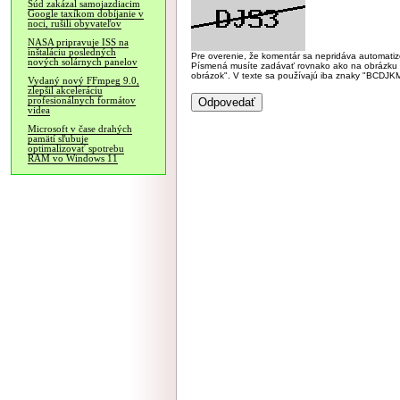
Súd zakázal samojazdiacim
Google taxíkom dobíjanie v
noci, rušili obyvateľov
NASA pripravuje ISS na
inštaláciu posledných
Pre overenie, že komentár sa nepridáva automatizov
nových solárnych panelov
Písmená musíte zadávať rovnako ako na obrázku veľk
obrázok". V texte sa používajú iba znaky "BC
Vydaný nový FFmpeg 9.0,
zlepšil akceleráciu
profesionálnych formátov
videa
Microsoft v čase drahých
pamätí sľubuje
optimalizovať spotrebu
RAM vo Windows 11