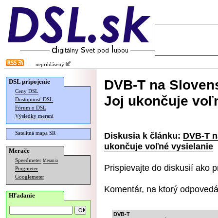
neprihlásený
DVB-T na Slovensk
DSL pripojenie
Ceny DSL
Joj ukončuje voľ
Dostupnosť DSL
Fórum o DSL
Výsledky meraní
Satelitná mapa SR
Diskusia k článku:
DVB-T na
ukončuje voľné vysielanie
Merače
Speedmeter
Merania
Prispievajte do diskusií ako
p
Pingmeter
Googlemeter
Komentár, na ktorý odpovedá
Hľadanie
DVB-T