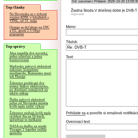
Od: saruman | Pridané: 2025-10-20 13:09:3
Top články
Žiadna škoda.V dnešnej dobe je DVB-T 
Na Slovensku sa v tichosti
Odpovedať
vypína ADSL v lokalitách s
VDSL, už 31. mája
Meno:
Orange sa doťahuje na UPC
a O2, spustí 2.5 Gbps
pripojenie
Titulok:
Top správy
Alza nasadila dve novinky,
jednu užitočnú a jednu
Text:
kontroverznú
Maďarsko jadrovú elektráreň
nakoniec kompletne
neodstavilo, Rumunsko mení
tok Dunaja
Železnice predávajú dve
tretiny lístkov elektronicky,
po donútení cestujúcich na
takýto nákup
Ďalšia jadrová elektráreň
južne od Slovenska musela
kvôli teplu znížiť výkon
Prihláste sa
a povoľte si emailové notifiká
Železnice znižujú kvôli teplu
rýchlosť iba na 50 km/h,
spôsobuje to meškanie
Overovací text:
NASA na diaľku na sonde
Voyager 2 úspešne znížila
spotrebu