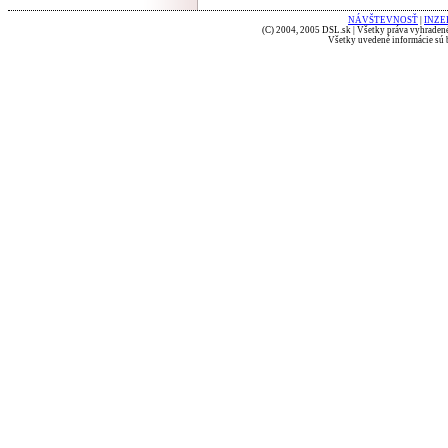
NÁVŠTEVNOSŤ
|
INZE
(C) 2004, 2005 DSL.sk | Všetky práva vyhradené
Všetky uvedené informácie sú b