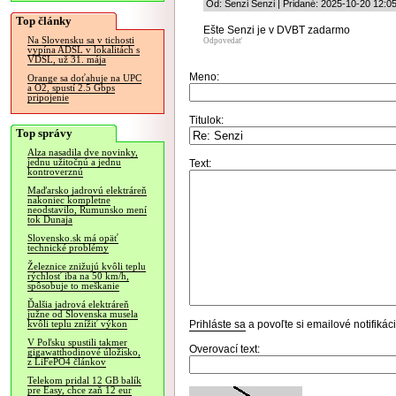
Od: Senzi Senzi | Pridané: 2025-10-20 12:0
Top články
Ešte Senzi je v DVBT zadarmo
Na Slovensku sa v tichosti
Odpovedať
vypína ADSL v lokalitách s
VDSL, už 31. mája
Meno:
Orange sa doťahuje na UPC
a O2, spustí 2.5 Gbps
pripojenie
Titulok:
Top správy
Alza nasadila dve novinky,
jednu užitočnú a jednu
Text:
kontroverznú
Maďarsko jadrovú elektráreň
nakoniec kompletne
neodstavilo, Rumunsko mení
tok Dunaja
Slovensko.sk má opäť
technické problémy
Železnice znižujú kvôli teplu
rýchlosť iba na 50 km/h,
spôsobuje to meškanie
Ďalšia jadrová elektráreň
južne od Slovenska musela
Prihláste sa
a povoľte si emailové notifiká
kvôli teplu znížiť výkon
V Poľsku spustili takmer
Overovací text:
gigawatthodinové úložisko,
z LiFePO4 článkov
Telekom pridal 12 GB balík
pre Easy, chce zaň 12 eur