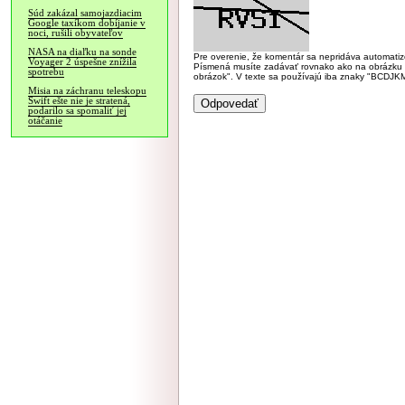
Súd zakázal samojazdiacim
Google taxíkom dobíjanie v
noci, rušili obyvateľov
NASA na diaľku na sonde
Pre overenie, že komentár sa nepridáva automatizov
Voyager 2 úspešne znížila
Písmená musíte zadávať rovnako ako na obrázku veľk
spotrebu
obrázok". V texte sa používajú iba znaky "BC
Misia na záchranu teleskopu
Swift ešte nie je stratená,
podarilo sa spomaliť jej
otáčanie