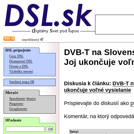
neprihlásený
DVB-T na Slovensk
DSL pripojenie
Ceny DSL
Joj ukončuje voľ
Dostupnosť DSL
Fórum o DSL
Výsledky meraní
Satelitná mapa SR
Diskusia k článku:
DVB-T na
ukončuje voľné vysielanie
Merače
Speedmeter
Merania
Prispievajte do diskusií ako
p
Pingmeter
Googlemeter
Komentár, na ktorý odpovedá
Hľadanie
Senzi