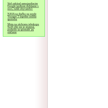
Súd zakázal samojazdiacim
Google taxíkom dobíjanie v
noci, rušili obyvateľov
NASA na diaľku na sonde
Voyager 2 úspešne znížila
spotrebu
Misia na záchranu teleskopu
Swift ešte nie je stratená,
podarilo sa spomaliť jej
otáčanie