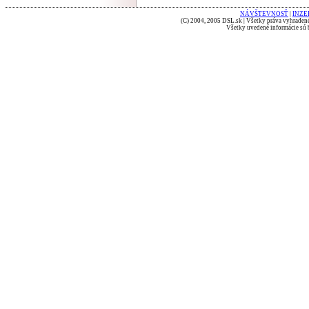
NÁVŠTEVNOSŤ
|
INZE
(C) 2004, 2005 DSL.sk | Všetky práva vyhradené
Všetky uvedené informácie sú b