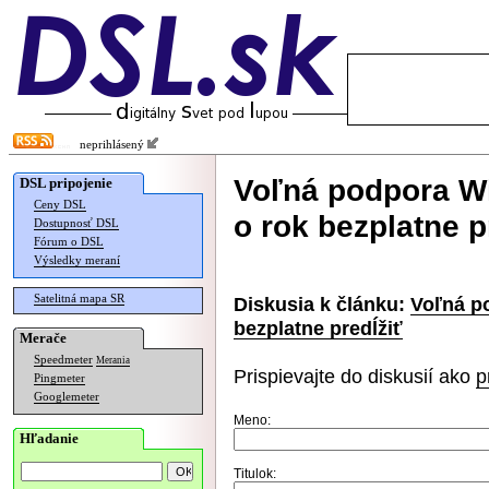
neprihlásený
Voľná podpora Wi
DSL pripojenie
Ceny DSL
o rok bezplatne p
Dostupnosť DSL
Fórum o DSL
Výsledky meraní
Satelitná mapa SR
Diskusia k článku:
Voľná p
bezplatne predĺžiť
Merače
Speedmeter
Merania
Prispievajte do diskusií ako
p
Pingmeter
Googlemeter
Meno:
Hľadanie
Titulok: