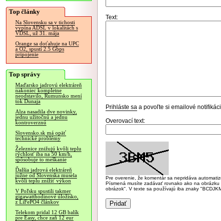
Top články
Text:
Na Slovensku sa v tichosti
vypína ADSL v lokalitách s
VDSL, už 31. mája
Orange sa doťahuje na UPC
a O2, spustí 2.5 Gbps
pripojenie
Top správy
Maďarsko jadrovú elektráreň
nakoniec kompletne
neodstavilo, Rumunsko mení
tok Dunaja
Prihláste sa
a povoľte si emailové notifiká
Alza nasadila dve novinky,
jednu užitočnú a jednu
Overovací text:
kontroverznú
Slovensko.sk má opäť
technické problémy
Železnice znižujú kvôli teplu
rýchlosť iba na 50 km/h,
spôsobuje to meškanie
Ďalšia jadrová elektráreň
južne od Slovenska musela
Pre overenie, že komentár sa nepridáva automatizov
kvôli teplu znížiť výkon
Písmená musíte zadávať rovnako ako na obrázku veľk
obrázok". V texte sa používajú iba znaky "BC
V Poľsku spustili takmer
gigawatthodinové úložisko,
z LiFePO4 článkov
Telekom pridal 12 GB balík
pre Easy, chce zaň 12 eur