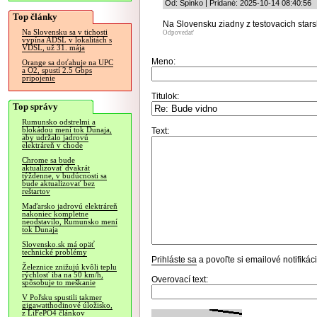
Od: Spinko | Pridané: 2025-10-14 08:40:56
Top články
Na Slovensku ziadny z testovacich stars
Na Slovensku sa v tichosti
Odpovedať
vypína ADSL v lokalitách s
VDSL, už 31. mája
Meno:
Orange sa doťahuje na UPC
a O2, spustí 2.5 Gbps
pripojenie
Titulok:
Top správy
Rumunsko odstrelmi a
blokádou mení tok Dunaja,
Text:
aby udržalo jadrovú
elektráreň v chode
Chrome sa bude
aktualizovať dvakrát
týždenne, v budúcnosti sa
bude aktualizovať bez
reštartov
Maďarsko jadrovú elektráreň
nakoniec kompletne
neodstavilo, Rumunsko mení
tok Dunaja
Slovensko.sk má opäť
technické problémy
Prihláste sa
a povoľte si emailové notifiká
Železnice znižujú kvôli teplu
rýchlosť iba na 50 km/h,
Overovací text:
spôsobuje to meškanie
V Poľsku spustili takmer
gigawatthodinové úložisko,
z LiFePO4 článkov