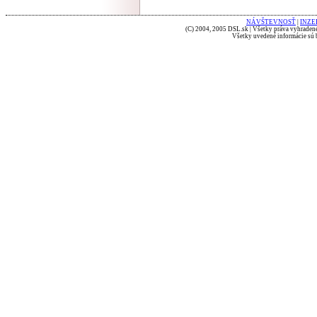
NÁVŠTEVNOSŤ
|
INZE
(C) 2004, 2005 DSL.sk | Všetky práva vyhradené
Všetky uvedené informácie sú b