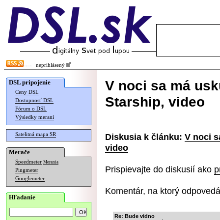
neprihlásený
V noci sa má usku
DSL pripojenie
Ceny DSL
Starship, video
Dostupnosť DSL
Fórum o DSL
Výsledky meraní
Satelitná mapa SR
Diskusia k článku:
V noci s
video
Merače
Speedmeter
Merania
Prispievajte do diskusií ako
p
Pingmeter
Googlemeter
Komentár, na ktorý odpovedá
Hľadanie
Re: Bude vidno