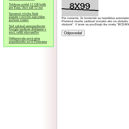
Telekom pridal 12 GB balík
pre Easy, chce zaň 12 eur
Spustená výroba flash
pamäte s novým najvyšším
Pre overenie, že komentár sa nepridáva automatizov
počtom vrstiev
Písmená musíte zadávať rovnako ako na obrázku veľk
obrázok". V texte sa používajú iba znaky "BC
Súd zakázal samojazdiacim
Google taxíkom dobíjanie v
noci, rušili obyvateľov
Odštartovala nová séria
populárneho sci-fi Futurama