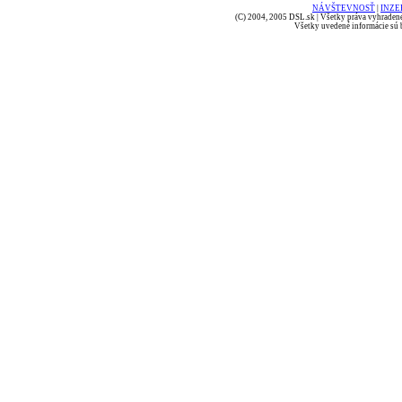
NÁVŠTEVNOSŤ
|
INZE
(C) 2004, 2005 DSL.sk | Všetky práva vyhradené
Všetky uvedené informácie sú b