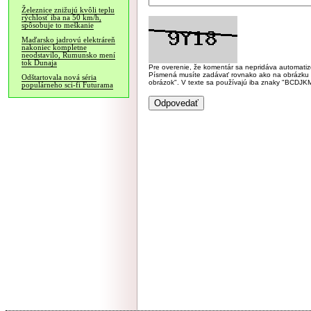
Železnice znižujú kvôli teplu
rýchlosť iba na 50 km/h,
spôsobuje to meškanie
Maďarsko jadrovú elektráreň
nakoniec kompletne
neodstavilo, Rumunsko mení
tok Dunaja
Pre overenie, že komentár sa nepridáva automatizov
Písmená musíte zadávať rovnako ako na obrázku veľk
Odštartovala nová séria
obrázok". V texte sa používajú iba znaky "BC
populárneho sci-fi Futurama