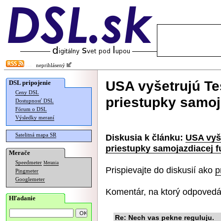
neprihlásený
USA vyšetrujú Te
DSL pripojenie
Ceny DSL
priestupky samoj
Dostupnosť DSL
Fórum o DSL
Výsledky meraní
Satelitná mapa SR
Diskusia k článku:
USA vyš
priestupky samojazdiacej f
Merače
Speedmeter
Merania
Prispievajte do diskusií ako
p
Pingmeter
Googlemeter
Komentár, na ktorý odpovedá
Hľadanie
Re: Nech vas pekne reguluju.