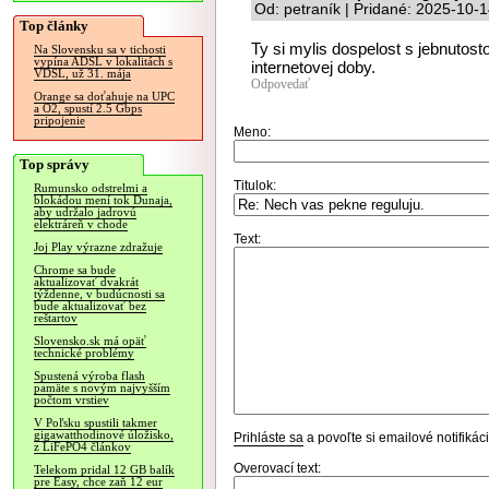
Od: petraník | Pridané: 2025-10-
Top články
Ty si mylis dospelost s jebnutosto
Na Slovensku sa v tichosti
vypína ADSL v lokalitách s
internetovej doby.
VDSL, už 31. mája
Odpovedať
Orange sa doťahuje na UPC
a O2, spustí 2.5 Gbps
pripojenie
Meno:
Top správy
Titulok:
Rumunsko odstrelmi a
blokádou mení tok Dunaja,
aby udržalo jadrovú
elektráreň v chode
Text:
Joj Play výrazne zdražuje
Chrome sa bude
aktualizovať dvakrát
týždenne, v budúcnosti sa
bude aktualizovať bez
reštartov
Slovensko.sk má opäť
technické problémy
Spustená výroba flash
pamäte s novým najvyšším
počtom vrstiev
V Poľsku spustili takmer
gigawatthodinové úložisko,
Prihláste sa
a povoľte si emailové notifiká
z LiFePO4 článkov
Overovací text:
Telekom pridal 12 GB balík
pre Easy, chce zaň 12 eur