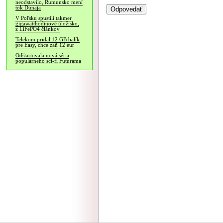
neodstavilo, Rumunsko mení
tok Dunaja
V Poľsku spustili takmer
gigawatthodinové úložisko,
z LiFePO4 článkov
Telekom pridal 12 GB balík
pre Easy, chce zaň 12 eur
Odštartovala nová séria
populárneho sci-fi Futurama