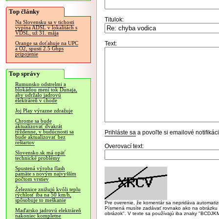
Top články
Titulok:
Na Slovensku sa v tichosti
vypína ADSL v lokalitách s
VDSL, už 31. mája
Text:
Orange sa doťahuje na UPC
a O2, spustí 2.5 Gbps
pripojenie
Top správy
Rumunsko odstrelmi a
blokádou mení tok Dunaja,
aby udržalo jadrovú
elektráreň v chode
Joj Play výrazne zdražuje
Chrome sa bude
aktualizovať dvakrát
týždenne, v budúcnosti sa
Prihláste sa
a povoľte si emailové notifiká
bude aktualizovať bez
reštartov
Overovací text:
Slovensko.sk má opäť
technické problémy
Spustená výroba flash
pamäte s novým najvyšším
počtom vrstiev
Železnice znižujú kvôli teplu
rýchlosť iba na 50 km/h,
spôsobuje to meškanie
Pre overenie, že komentár sa nepridáva automatizov
Písmená musíte zadávať rovnako ako na obrázku veľk
Maďarsko jadrovú elektráreň
obrázok". V texte sa používajú iba znaky "BC
nakoniec kompletne