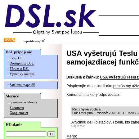
neprihlásený
USA vyšetrujú Teslu
DSL pripojenie
Ceny DSL
samojazdiacej funkč
Dostupnosť DSL
Fórum o DSL
Výsledky meraní
Diskusia k článku:
USA vyšetrujú Teslu z
Satelitná mapa SR
Prispievajte do diskusií ako
prihlásený užív
Komentár, na ktorý odpovedáte:
Merače
Speedmeter
Merania
Pingmeter
Re: chyba vodica
Googlemeter
Od: zmrzlyna | Pridané: 2025-10-12 15:05:2
A tycinku deli (pistaciovu) tomu, kto zab
Hľadanie
Odpovedať
Meno: