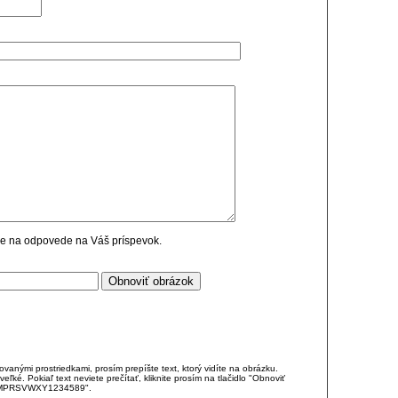
cie na odpovede na Váš príspevok.
anými prostriedkami, prosím prepíšte text, ktorý vidíte na obrázku.
é. Pokiaľ text neviete prečítať, kliknite prosím na tlačidlo "Obnoviť
DJKMPRSVWXY1234589".