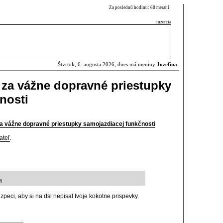
Za poslednú hodinu: 68 meraní
inzercia
Štvrtok, 6. augusta 2026, dnes má meniny
Jozefína
 za vážne dopravné priestupky
nosti
a vážne dopravné priestupky samojazdiacej funkčnosti
ateľ
.
4
ezpeci, aby si na dsl nepisal tvoje kokotne prispevky.