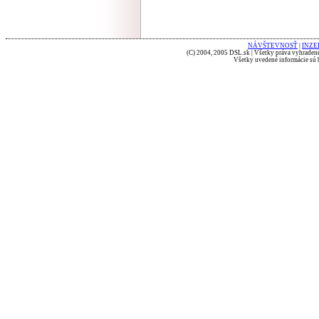
NÁVŠTEVNOSŤ
|
INZE
(C) 2004, 2005 DSL.sk | Všetky práva vyhradené
Všetky uvedené informácie sú b