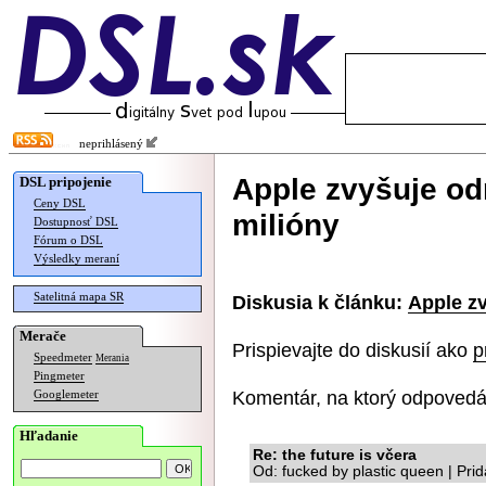
neprihlásený
Apple zvyšuje od
DSL pripojenie
Ceny DSL
milióny
Dostupnosť DSL
Fórum o DSL
Výsledky meraní
Satelitná mapa SR
Diskusia k článku:
Apple zv
Merače
Prispievajte do diskusií ako
p
Speedmeter
Merania
Pingmeter
Komentár, na ktorý odpovedá
Googlemeter
Hľadanie
Re: the future is včera
Od: fucked by plastic queen | Pr