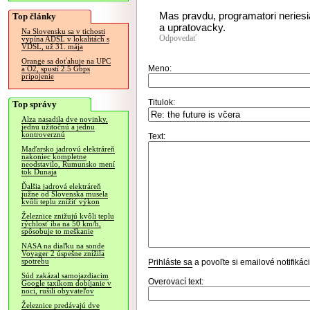
Mas pravdu, programatori neriesia
Top články
a upratovacky.
Na Slovensku sa v tichosti
Odpovedať
vypína ADSL v lokalitách s
VDSL, už 31. mája
Orange sa doťahuje na UPC
Meno:
a O2, spustí 2.5 Gbps
pripojenie
Titulok:
Top správy
Alza nasadila dve novinky,
jednu užitočnú a jednu
kontroverznú
Text:
Maďarsko jadrovú elektráreň
nakoniec kompletne
neodstavilo, Rumunsko mení
tok Dunaja
Ďalšia jadrová elektráreň
južne od Slovenska musela
kvôli teplu znížiť výkon
Železnice znižujú kvôli teplu
rýchlosť iba na 50 km/h,
spôsobuje to meškanie
NASA na diaľku na sonde
Voyager 2 úspešne znížila
spotrebu
Prihláste sa
a povoľte si emailové notifiká
Súd zakázal samojazdiacim
Overovací text:
Google taxíkom dobíjanie v
noci, rušili obyvateľov
Železnice predávajú dve