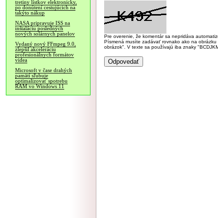
tretiny lístkov elektronicky,
po donútení cestujúcich na
takýto nákup
NASA pripravuje ISS na
inštaláciu posledných
nových solárnych panelov
Pre overenie, že komentár sa nepridáva automatizov
Písmená musíte zadávať rovnako ako na obrázku veľk
Vydaný nový FFmpeg 9.0,
obrázok". V texte sa používajú iba znaky "BC
zlepšil akceleráciu
profesionálnych formátov
videa
Microsoft v čase drahých
pamätí sľubuje
optimalizovať spotrebu
RAM vo Windows 11