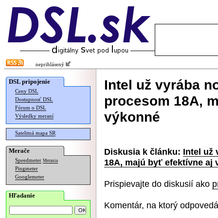
neprihlásený
Intel už vyrába 
DSL pripojenie
Ceny DSL
procesom 18A, ma
Dostupnosť DSL
Fórum o DSL
výkonné
Výsledky meraní
Satelitná mapa SR
Diskusia k článku:
Intel u
Merače
18A, majú byť efektívne aj
Speedmeter
Merania
Pingmeter
Googlemeter
Prispievajte do diskusií ako
p
Hľadanie
Komentár, na ktorý odpovedá