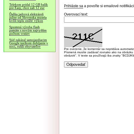
Telekom pridal 12 GB balík
Prihláste sa
a povoľte si emailové notifiká
pre Easy, chce zaň 12 eur
Overovací text:
Ďalšia jadrová elektráreň
južne od Slovenska musela
kvôli teplu znížiť výkon
Spustená výroba flash
pamäte s novým najvyšším
počtom vrstiev
Súd zakázal samojazdiacim
Google taxíkom dobíjanie v
noci, rušili obyvateľov
Pre overenie, že komentár sa nepridáva automatizov
Písmená musíte zadávať rovnako ako na obrázku veľk
obrázok". V texte sa používajú iba znaky "BC