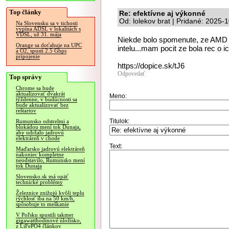
Top články
Re: efektívne aj výkonné
Od: lolekov brat | Pridané: 2025-
Na Slovensku sa v tichosti
vypína ADSL v lokalitách s
VDSL, už 31. mája
Niekde bolo spomenute, ze AMD 
Orange sa doťahuje na UPC
intelu...mam pocit ze bola rec o i
a O2, spustí 2.5 Gbps
pripojenie
https://dopice.sk/tJ6
Odpovedať
Top správy
Chrome sa bude
aktualizovať dvakrát
Meno:
týždenne, v budúcnosti sa
bude aktualizovať bez
reštartov
Titulok:
Rumunsko odstrelmi a
blokádou mení tok Dunaja,
aby udržalo jadrovú
elektráreň v chode
Text:
Maďarsko jadrovú elektráreň
nakoniec kompletne
neodstavilo, Rumunsko mení
tok Dunaja
Slovensko.sk má opäť
technické problémy
Železnice znižujú kvôli teplu
rýchlosť iba na 50 km/h,
spôsobuje to meškanie
V Poľsku spustili takmer
gigawatthodinové úložisko,
z LiFePO4 článkov