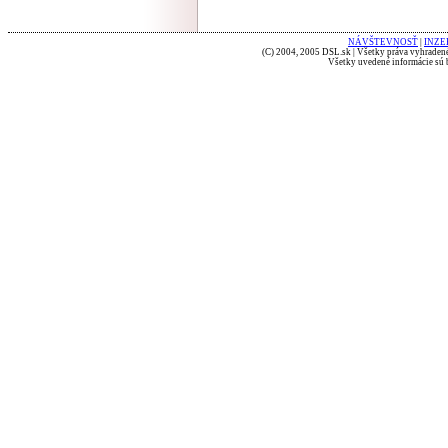
NÁVŠTEVNOSŤ
|
INZE
(C) 2004, 2005 DSL.sk | Všetky práva vyhradené
Všetky uvedené informácie sú b