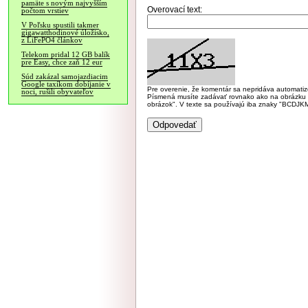
pamäte s novým najvyšším
Overovací text:
počtom vrstiev
V Poľsku spustili takmer
gigawatthodinové úložisko,
z LiFePO4 článkov
Telekom pridal 12 GB balík
pre Easy, chce zaň 12 eur
Súd zakázal samojazdiacim
Google taxíkom dobíjanie v
Pre overenie, že komentár sa nepridáva automatizov
noci, rušili obyvateľov
Písmená musíte zadávať rovnako ako na obrázku veľk
obrázok". V texte sa používajú iba znaky "BC