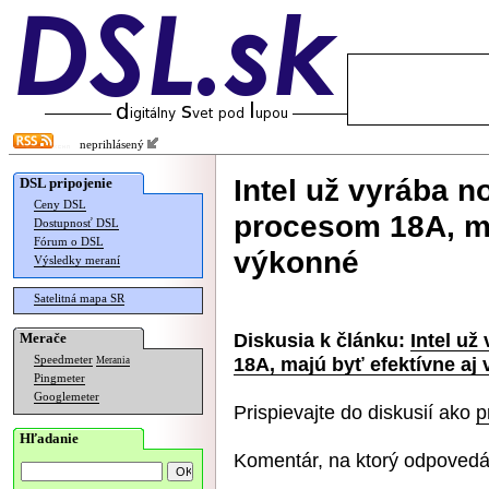
neprihlásený
Intel už vyrába 
DSL pripojenie
Ceny DSL
procesom 18A, ma
Dostupnosť DSL
Fórum o DSL
výkonné
Výsledky meraní
Satelitná mapa SR
Diskusia k článku:
Intel u
Merače
18A, majú byť efektívne aj
Speedmeter
Merania
Pingmeter
Googlemeter
Prispievajte do diskusií ako
p
Hľadanie
Komentár, na ktorý odpovedá