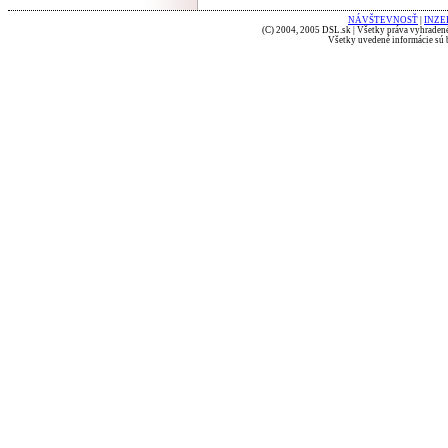
NÁVŠTEVNOSŤ
|
INZE
(C) 2004, 2005 DSL.sk | Všetky práva vyhradené
Všetky uvedené informácie sú b