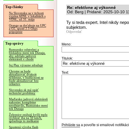
Top články
Re: efektívne aj výkonné
Od: Berg | Pridané: 2025-10-10 1
Na Slovensku sa v tichosti
vypína ADSL v lokalitách s
VDSL, už 31. mája
Ty si teda expert. Intel nikdy ne
Orange sa doťahuje na UPC
subjektom.
a O2, spustí 2.5 Gbps
Odpovedať
pripojenie
Top správy
Meno:
Rumunsko odstrelmi a
blokádou mení tok Dunaja,
aby udržalo jadrovú
Titulok:
elektráreň v chode
Joj Play výrazne zdražuje
Chrome sa bude
Text:
aktualizovať dvakrát
týždenne, v budúcnosti sa
bude aktualizovať bez
reštartov
Slovensko.sk má opäť
technické problémy
Maďarsko jadrovú elektráreň
nakoniec kompletne
neodstavilo, Rumunsko mení
tok Dunaja
Železnice znižujú kvôli teplu
rýchlosť iba na 50 km/h,
spôsobuje to meškanie
Prihláste sa
a povoľte si emailové notifiká
Spustená výroba flash