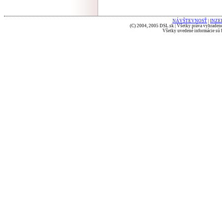
NÁVŠTEVNOSŤ
|
INZE
(C) 2004, 2005 DSL.sk | Všetky práva vyhradené
Všetky uvedené informácie sú b