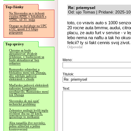
Top články
Re: priemysel
Od: ujo Tomas | Pridané: 2025-10
Na Slovensku sa v tichosti
vypína ADSL v lokalitách s
VDSL, už 31. mája
toto, co vravis auto s 1000 senzor
Orange sa doťahuje na UPC
20 rocne auta bmmw, audui, citrog
a O2, spustí 2.5 Gbps
placu, ze auto furt v servise - 
pripojenie
lebo nema na naftu a tak ho okusu
felicii? ty si fakt cennis svoj ziv
Top správy
Odpovedať
Chrome sa bude
aktualizovať dvakrát
týždenne, v budúcnosti sa
Meno:
bude aktualizovať bez
reštartov
Rumunsko odstrelmi a
blokádou mení tok Dunaja,
Titulok:
aby udržalo jadrovú
elektráreň v chode
Maďarsko jadrovú elektráreň
Text:
nakoniec kompletne
neodstavilo, Rumunsko mení
tok Dunaja
Slovensko.sk má opäť
technické problémy
Železnice znižujú kvôli teplu
rýchlosť iba na 50 km/h,
spôsobuje to meškanie
Alza nasadila dve novinky,
jednu užitočnú a jednu
kontroverznú