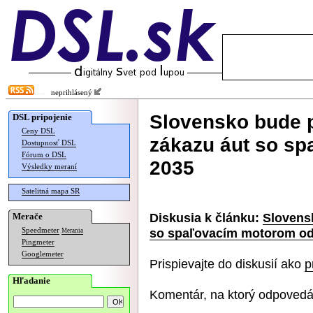
neprihlásený
Slovensko bude 
DSL pripojenie
Ceny DSL
zákazu áut so s
Dostupnosť DSL
Fórum o DSL
2035
Výsledky meraní
Satelitná mapa SR
Diskusia k článku:
Slovens
Merače
so spaľovacím motorom od
Speedmeter
Merania
Pingmeter
Googlemeter
Prispievajte do diskusií ako
p
Hľadanie
Komentár, na ktorý odpovedá