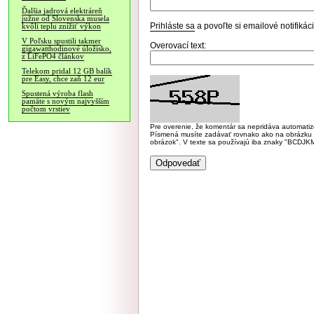
Ďalšia jadrová elektráreň
južne od Slovenska musela
Prihláste sa
a povoľte si emailové notifiká
kvôli teplu znížiť výkon
V Poľsku spustili takmer
Overovací text:
gigawatthodinové úložisko,
z LiFePO4 článkov
Telekom pridal 12 GB balík
pre Easy, chce zaň 12 eur
Spustená výroba flash
pamäte s novým najvyšším
počtom vrstiev
Pre overenie, že komentár sa nepridáva automatizov
Písmená musíte zadávať rovnako ako na obrázku veľk
obrázok". V texte sa používajú iba znaky "BC