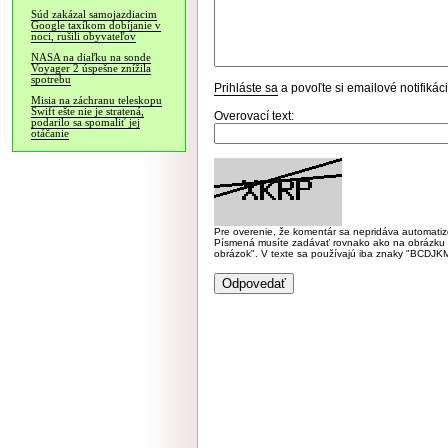
Súd zakázal samojazdiacim
Google taxíkom dobíjanie v
noci, rušili obyvateľov
NASA na diaľku na sonde
Voyager 2 úspešne znížila
spotrebu
Prihláste sa
a povoľte si emailové notifiká
Misia na záchranu teleskopu
Swift ešte nie je stratená,
Overovací text:
podarilo sa spomaliť jej
otáčanie
Pre overenie, že komentár sa nepridáva automatizov
Písmená musíte zadávať rovnako ako na obrázku veľk
obrázok". V texte sa používajú iba znaky "BC