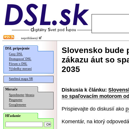
neprihlásený
Slovensko bude 
DSL pripojenie
Ceny DSL
zákazu áut so s
Dostupnosť DSL
Fórum o DSL
2035
Výsledky meraní
Satelitná mapa SR
Diskusia k článku:
Slovens
Merače
so spaľovacím motorom od
Speedmeter
Merania
Pingmeter
Googlemeter
Prispievajte do diskusií ako
p
Hľadanie
Komentár, na ktorý odpovedá