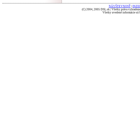
NÁVŠTEVNOSŤ
|
INZE
(C) 2004, 2005 DSL.sk | Všetky práva vyhradené
Všetky uvedené informácie sú b