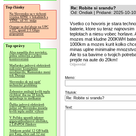
Top články
Re: Robite si srandu?
Od: Ondiak | Pridané: 2025-10-10
Na Slovensku sa v tichosti
vypína ADSL v lokalitách s
VDSL, už 31. mája
Vsetko co hovoris je stara techno
Orange sa doťahuje na UPC
baterie, ktore su teraz najnovsim
a O2, spustí 2.5 Gbps
teplotach a niesu vobec horlave. 
pripojenie
mozes mat kludne 200KWH baterk
1000km a mozes kurit kolko chce
Top správy
minas uplne minimalne mnozstvo 
Alza nasadila dve novinky,
Ale to sa bavime o tvojich potreba
jednu užitočnú a jednu
prejde na aute do 20km!
kontroverznú
Odpovedať
Maďarsko jadrovú elektráreň
nakoniec kompletne
neodstavilo, Rumunsko mení
tok Dunaja
Meno:
Slovensko.sk má opäť
technické problémy
Železnice znižujú kvôli teplu
Titulok:
rýchlosť iba na 50 km/h,
spôsobuje to meškanie
Ďalšia jadrová elektráreň
Text:
južne od Slovenska musela
kvôli teplu znížiť výkon
V Poľsku spustili takmer
gigawatthodinové úložisko,
z LiFePO4 článkov
Telekom pridal 12 GB balík
pre Easy, chce zaň 12 eur