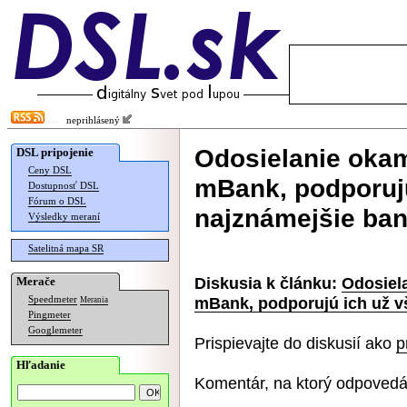
neprihlásený
Odosielanie okamž
DSL pripojenie
Ceny DSL
mBank, podporujú
Dostupnosť DSL
Fórum o DSL
najznámejšie ba
Výsledky meraní
Satelitná mapa SR
Diskusia k článku:
Odosiela
Merače
mBank, podporujú ich už v
Speedmeter
Merania
Pingmeter
Googlemeter
Prispievajte do diskusií ako
p
Hľadanie
Komentár, na ktorý odpovedá