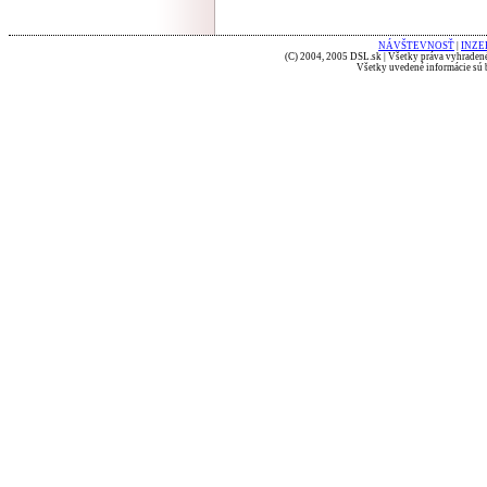
NÁVŠTEVNOSŤ
|
INZE
(C) 2004, 2005 DSL.sk | Všetky práva vyhradené
Všetky uvedené informácie sú b