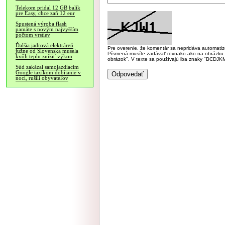
Telekom pridal 12 GB balík
pre Easy, chce zaň 12 eur
Spustená výroba flash
pamäte s novým najvyšším
počtom vrstiev
Ďalšia jadrová elektráreň
Pre overenie, že komentár sa nepridáva automatizov
južne od Slovenska musela
Písmená musíte zadávať rovnako ako na obrázku veľk
kvôli teplu znížiť výkon
obrázok". V texte sa používajú iba znaky "BC
Súd zakázal samojazdiacim
Google taxíkom dobíjanie v
noci, rušili obyvateľov