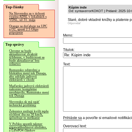
Top články
Kúpim inde
Od: syntaxerrorKOKOT | Pridané: 2025-10-
Na Slovensku sa v tichosti
vypína ADSL v lokalitách s
Staré, dobré vkladné knižky a platenie 
VDSL, už 31. mája
Odpovedať
Orange sa doťahuje na UPC
a O2, spustí 2.5 Gbps
pripojenie
Meno:
Top správy
Titulok:
Chrome sa bude
aktualizovať dvakrát
týždenne, v budúcnosti sa
bude aktualizovať bez
reštartov
Text:
Rumunsko odstrelmi a
blokádou mení tok Dunaja,
aby udržalo jadrovú
elektráreň v chode
Maďarsko jadrovú elektráreň
nakoniec kompletne
neodstavilo, Rumunsko mení
tok Dunaja
Slovensko.sk má opäť
technické problémy
Železnice znižujú kvôli teplu
rýchlosť iba na 50 km/h,
Prihláste sa
a povoľte si emailové notifiká
spôsobuje to meškanie
V Poľsku spustili takmer
Overovací text:
gigawatthodinové úložisko,
z LiFePO4 článkov