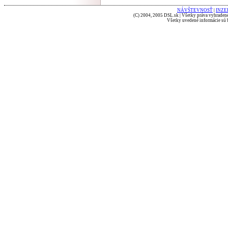
NÁVŠTEVNOSŤ
|
INZE
(C) 2004, 2005 DSL.sk | Všetky práva vyhradené
Všetky uvedené informácie sú b