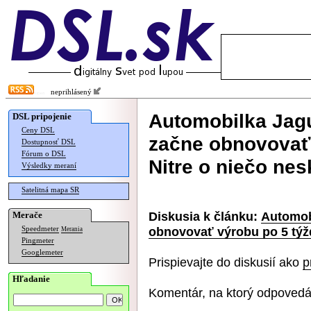
neprihlásený
Automobilka Jag
DSL pripojenie
Ceny DSL
začne obnovovať 
Dostupnosť DSL
Fórum o DSL
Nitre o niečo nes
Výsledky meraní
Satelitná mapa SR
Diskusia k článku:
Automob
Merače
obnovovať výrobu po 5 týžd
Speedmeter
Merania
Pingmeter
Googlemeter
Prispievajte do diskusií ako
p
Hľadanie
Komentár, na ktorý odpovedá