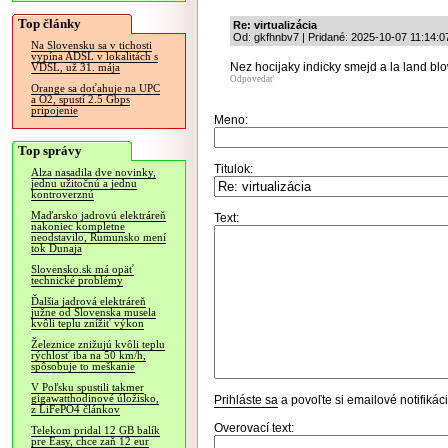
Top články
Re: virtualizácia
Od: gkfhnbv7 | Pridané: 2025-10-07 11:14:0
Na Slovensku sa v tichosti
vypína ADSL v lokalitách s
Nez hocijaky indicky smejd a la land blow
VDSL, už 31. mája
Odpovedať
Orange sa doťahuje na UPC
a O2, spustí 2.5 Gbps
pripojenie
Meno:
Top správy
Titulok:
Alza nasadila dve novinky,
jednu užitočnú a jednu
kontroverznú
Maďarsko jadrovú elektráreň
Text:
nakoniec kompletne
neodstavilo, Rumunsko mení
tok Dunaja
Slovensko.sk má opäť
technické problémy
Ďalšia jadrová elektráreň
južne od Slovenska musela
kvôli teplu znížiť výkon
Železnice znižujú kvôli teplu
rýchlosť iba na 50 km/h,
spôsobuje to meškanie
V Poľsku spustili takmer
gigawatthodinové úložisko,
Prihláste sa
a povoľte si emailové notifiká
z LiFePO4 článkov
Overovací text:
Telekom pridal 12 GB balík
pre Easy, chce zaň 12 eur