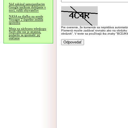
Súd zakázal samojazdiacim
Google taxíkom dobíjanie v
noci, rušili obyvateľov
NASA na diaľku na sonde
Voyager 2 úspešne znížila
spotrebu
Pre overenie, že komentár sa nepridáva automatizov
Misia na záchranu teleskopu
Písmená musíte zadávať rovnako ako na obrázku veľk
Swift ešte nie je stratená,
obrázok". V texte sa používajú iba znaky "BC
podarilo sa spomaliť jej
otáčanie