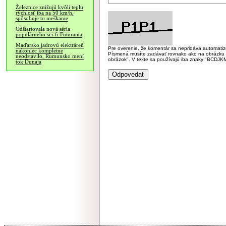
Železnice znižujú kvôli teplu
rýchlosť iba na 50 km/h,
spôsobuje to meškanie
Odštartovala nová séria
populárneho sci-fi Futurama
Maďarsko jadrovú elektráreň
Pre overenie, že komentár sa nepridáva automatizov
nakoniec kompletne
Písmená musíte zadávať rovnako ako na obrázku veľk
neodstavilo, Rumunsko mení
obrázok". V texte sa používajú iba znaky "BC
tok Dunaja