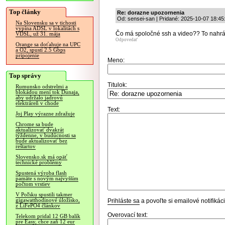
Top články
Re: dorazne upozornenia
Od: sensei-san | Pridané: 2025-10-07 18:45
Na Slovensku sa v tichosti
vypína ADSL v lokalitách s
Čo má spoločné ssh a video?? To nahráv
VDSL, už 31. mája
Odpovedať
Orange sa doťahuje na UPC
a O2, spustí 2.5 Gbps
pripojenie
Meno:
Top správy
Titulok:
Rumunsko odstrelmi a
blokádou mení tok Dunaja,
aby udržalo jadrovú
elektráreň v chode
Text:
Joj Play výrazne zdražuje
Chrome sa bude
aktualizovať dvakrát
týždenne, v budúcnosti sa
bude aktualizovať bez
reštartov
Slovensko.sk má opäť
technické problémy
Spustená výroba flash
pamäte s novým najvyšším
počtom vrstiev
V Poľsku spustili takmer
gigawatthodinové úložisko,
Prihláste sa
a povoľte si emailové notifiká
z LiFePO4 článkov
Overovací text:
Telekom pridal 12 GB balík
pre Easy, chce zaň 12 eur