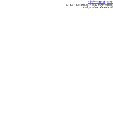
NÁVŠTEVNOSŤ
|
INZE
(C) 2004, 2005 DSL.sk | Všetky práva vyhradené
Všetky uvedené informácie sú b