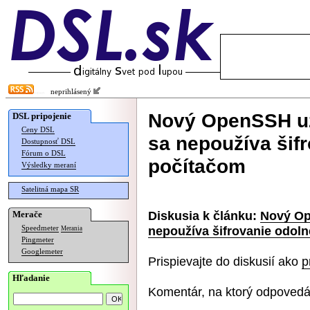
neprihlásený
Nový OpenSSH už
DSL pripojenie
Ceny DSL
sa nepoužíva šif
Dostupnosť DSL
Fórum o DSL
počítačom
Výsledky meraní
Satelitná mapa SR
Diskusia k článku:
Nový Op
Merače
nepoužíva šifrovanie odol
Speedmeter
Merania
Pingmeter
Googlemeter
Prispievajte do diskusií ako
p
Hľadanie
Komentár, na ktorý odpovedá