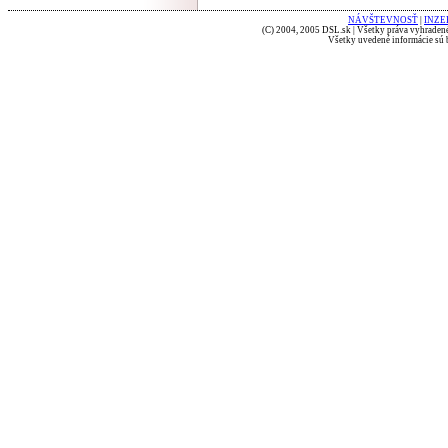
NÁVŠTEVNOSŤ
|
INZE
(C) 2004, 2005 DSL.sk | Všetky práva vyhradené
Všetky uvedené informácie sú b