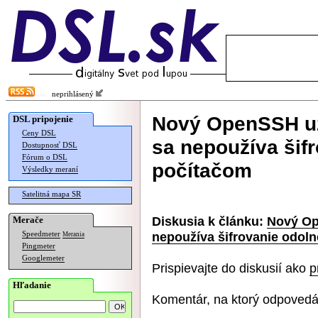
neprihlásený
Nový OpenSSH už
DSL pripojenie
Ceny DSL
sa nepoužíva šif
Dostupnosť DSL
Fórum o DSL
počítačom
Výsledky meraní
Satelitná mapa SR
Diskusia k článku:
Nový Op
Merače
nepoužíva šifrovanie odol
Speedmeter
Merania
Pingmeter
Googlemeter
Prispievajte do diskusií ako
p
Hľadanie
Komentár, na ktorý odpovedá