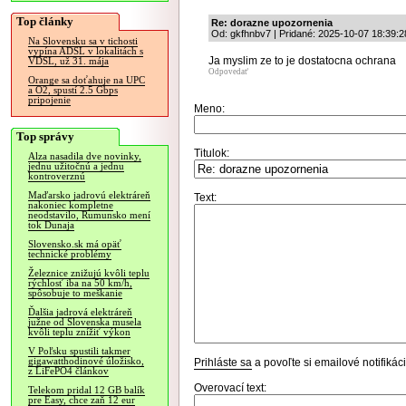
Top články
Re: dorazne upozornenia
Od: gkfhnbv7 | Pridané: 2025-10-07 18:39:2
Na Slovensku sa v tichosti
vypína ADSL v lokalitách s
Ja myslim ze to je dostatocna ochrana
VDSL, už 31. mája
Odpovedať
Orange sa doťahuje na UPC
a O2, spustí 2.5 Gbps
pripojenie
Meno:
Top správy
Titulok:
Alza nasadila dve novinky,
jednu užitočnú a jednu
kontroverznú
Maďarsko jadrovú elektráreň
Text:
nakoniec kompletne
neodstavilo, Rumunsko mení
tok Dunaja
Slovensko.sk má opäť
technické problémy
Železnice znižujú kvôli teplu
rýchlosť iba na 50 km/h,
spôsobuje to meškanie
Ďalšia jadrová elektráreň
južne od Slovenska musela
kvôli teplu znížiť výkon
V Poľsku spustili takmer
gigawatthodinové úložisko,
Prihláste sa
a povoľte si emailové notifiká
z LiFePO4 článkov
Overovací text:
Telekom pridal 12 GB balík
pre Easy, chce zaň 12 eur