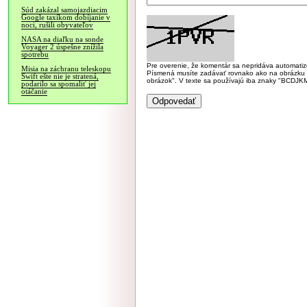
Súd zakázal samojazdiacim
Google taxíkom dobíjanie v
noci, rušili obyvateľov
NASA na diaľku na sonde
Voyager 2 úspešne znížila
spotrebu
Pre overenie, že komentár sa nepridáva automatizov
Misia na záchranu teleskopu
Písmená musíte zadávať rovnako ako na obrázku veľk
Swift ešte nie je stratená,
obrázok". V texte sa používajú iba znaky "BC
podarilo sa spomaliť jej
otáčanie