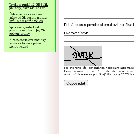
Telekom pridal 12 GB balík
pre Easy, chce zaň 12 eur
Ďalšia jadrová elektráreň
južne od Slovenska musela
kvôli teplu znížiť výkon
Prihláste sa
a povoľte si emailové notifiká
Spustená výroba flash
pamäte s novým najvyšším
Overovací text:
počtom vrstiev
Alza nasadila dve novinky,
jednu užitočnú a jednu
kontroverznú
Pre overenie, že komentár sa nepridáva automatizov
Písmená musíte zadávať rovnako ako na obrázku veľk
obrázok". V texte sa používajú iba znaky "BC