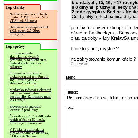
blondatych, 15, 16, ~ 17 rocnyí
Top články
s 8 dlhymi, pruznymi, sexy cha
2.tríde gymplu v Berlíne - Neuk
Na Slovensku sa v tichosti
Od: LytaRyta Hochbatnica 3-rybá 
vypína ADSL v lokalitách s
VDSL, už 31. mája
ja mluvím a písem klínopisem, l
Orange sa doťahuje na UPC
a O2, spustí 2.5 Gbps
nárecím Baalbeckym a Babylons
pripojenie
cias, za doby vlády KrálavSalamú
Top správy
bude to stacit, myslíte ?
Chrome sa bude
aktualizovať dvakrát
na zakryptovanie komunikácie ?
týždenne, v budúcnosti sa
bude aktualizovať bez
Odpovedať
reštartov
Rumunsko odstrelmi a
blokádou mení tok Dunaja,
Meno:
aby udržalo jadrovú
elektráreň v chode
Maďarsko jadrovú elektráreň
Titulok:
nakoniec kompletne
neodstavilo, Rumunsko mení
tok Dunaja
Slovensko.sk má opäť
Text:
technické problémy
Železnice znižujú kvôli teplu
rýchlosť iba na 50 km/h,
spôsobuje to meškanie
V Poľsku spustili takmer
gigawatthodinové úložisko,
z LiFePO4 článkov