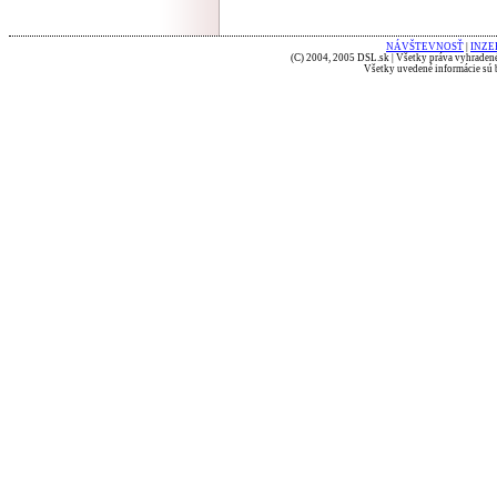
NÁVŠTEVNOSŤ
|
INZE
(C) 2004, 2005 DSL.sk | Všetky práva vyhradené
Všetky uvedené informácie sú b