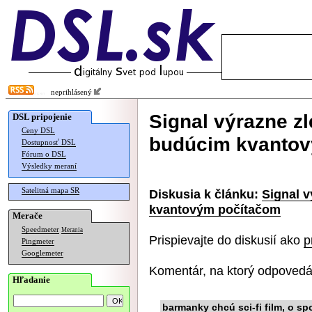
neprihlásený
Signal výrazne zl
DSL pripojenie
Ceny DSL
budúcim kvanto
Dostupnosť DSL
Fórum o DSL
Výsledky meraní
Satelitná mapa SR
Diskusia k článku:
Signal v
kvantovým počítačom
Merače
Speedmeter
Merania
Prispievajte do diskusií ako
p
Pingmeter
Googlemeter
Komentár, na ktorý odpovedá
Hľadanie
barmanky chcú sci-fi film, o spo