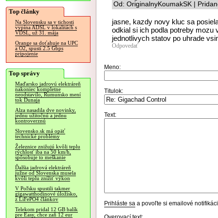
Od: OriginalnyKoumakSK | Pridan
Top články
jasne, kazdy novy kluc sa posiel
Na Slovensku sa v tichosti
vypína ADSL v lokalitách s
odkial si ich podla potreby mozu
VDSL, už 31. mája
jednotlivych statov po uhrade vs
Orange sa doťahuje na UPC
Odpovedať
a O2, spustí 2.5 Gbps
pripojenie
Meno:
Top správy
Maďarsko jadrovú elektráreň
nakoniec kompletne
Titulok:
neodstavilo, Rumunsko mení
tok Dunaja
Alza nasadila dve novinky,
Text:
jednu užitočnú a jednu
kontroverznú
Slovensko.sk má opäť
technické problémy
Železnice znižujú kvôli teplu
rýchlosť iba na 50 km/h,
spôsobuje to meškanie
Ďalšia jadrová elektráreň
južne od Slovenska musela
kvôli teplu znížiť výkon
V Poľsku spustili takmer
gigawatthodinové úložisko,
z LiFePO4 článkov
Prihláste sa
a povoľte si emailové notifiká
Telekom pridal 12 GB balík
pre Easy, chce zaň 12 eur
Overovací text: