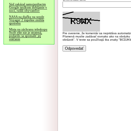
Súd zakázal samojazdiacim
Google taxíkom dobíjanie v
noci, rušili obyvateľov
NASA na diaľku na sonde
Voyager 2 úspešne znížila
spotrebu
Misia na záchranu teleskopu
Swift ešte nie je stratená,
Pre overenie, že komentár sa nepridáva automatizov
podarilo sa spomaliť jej
Písmená musíte zadávať rovnako ako na obrázku veľk
otáčanie
obrázok". V texte sa používajú iba znaky "BC