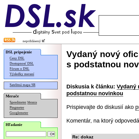
neprihlásený
Vydaný nový ofic
DSL pripojenie
Ceny DSL
s podstatnou no
Dostupnosť DSL
Fórum o DSL
Výsledky meraní
Satelitná mapa SR
Diskusia k článku:
Vydaný n
podstatnou novinkou
Merače
Speedmeter
Merania
Prispievajte do diskusií ako
p
Pingmeter
Googlemeter
Komentár, na ktorý odpovedá
Hľadanie
Re: dokaz