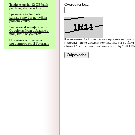
Overovací text:
Telekom pridal 12 GB balík
pre Easy, chce zaň 12 eur
Spustená výroba flash
pamäte s novým najvyšším
počtom vrstiev
Súd zakázal samojazdiacim
Google taxíkom dobíjanie v
noci, rušili obyvateľov
Pre overenie, že komentár sa nepridáva automatizov
Odštartovala nová séria
Písmená musíte zadávať rovnako ako na obrázku veľk
populárneho sci-fi Futurama
obrázok". V texte sa používajú iba znaky "BC