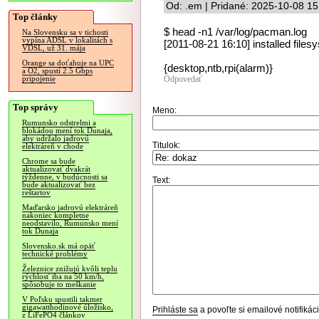
Od: .em | Pridané: 2025-10-08 15
Top články
$ head -n1 /var/log/pacman.log
Na Slovensku sa v tichosti
vypína ADSL v lokalitách s
[2011-08-21 16:10] installed files
VDSL, už 31. mája
Orange sa doťahuje na UPC
{desktop,ntb,rpi(alarm)}
a O2, spustí 2.5 Gbps
Odpovedať
pripojenie
Top správy
Meno:
Rumunsko odstrelmi a
blokádou mení tok Dunaja,
aby udržalo jadrovú
Titulok:
elektráreň v chode
Chrome sa bude
aktualizovať dvakrát
týždenne, v budúcnosti sa
Text:
bude aktualizovať bez
reštartov
Maďarsko jadrovú elektráreň
nakoniec kompletne
neodstavilo, Rumunsko mení
tok Dunaja
Slovensko.sk má opäť
technické problémy
Železnice znižujú kvôli teplu
rýchlosť iba na 50 km/h,
spôsobuje to meškanie
V Poľsku spustili takmer
gigawatthodinové úložisko,
Prihláste sa
a povoľte si emailové notifiká
z LiFePO4 článkov