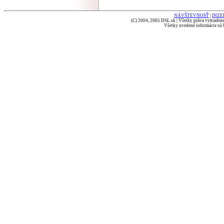
NÁVŠTEVNOSŤ
|
INZE
(C) 2004, 2005 DSL.sk | Všetky práva vyhradené
Všetky uvedené informácie sú b