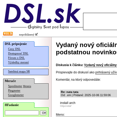
neprihlásený
Vydaný nový oficiál
DSL pripojenie
Ceny DSL
podstatnou novinko
Dostupnosť DSL
Fórum o DSL
Výsledky meraní
Diskusia k článku:
Vydaný nový oficiálny
Satelitná mapa SR
Prispievajte do diskusií ako
prihlásený užív
Komentár, na ktorý odpovedáte:
Merače
Speedmeter
Merania
Pingmeter
Re: nata tata
Googlemeter
Od: .em | Pridané: 2025-10-06 11:59:06
install arch
Hľadanie
Odpovedať
Meno: