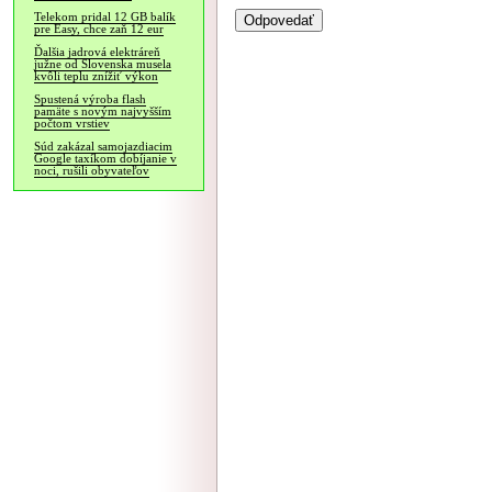
Telekom pridal 12 GB balík
pre Easy, chce zaň 12 eur
Ďalšia jadrová elektráreň
južne od Slovenska musela
kvôli teplu znížiť výkon
Spustená výroba flash
pamäte s novým najvyšším
počtom vrstiev
Súd zakázal samojazdiacim
Google taxíkom dobíjanie v
noci, rušili obyvateľov