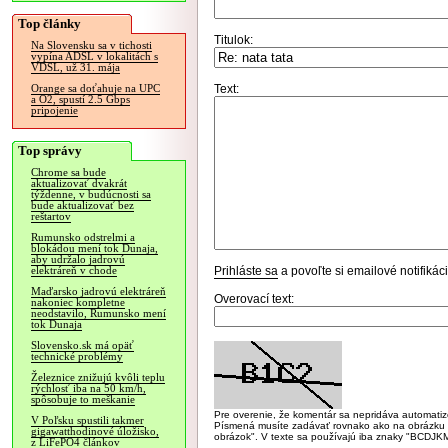
Top články
Titulok:
Na Slovensku sa v tichosti
vypína ADSL v lokalitách s
VDSL, už 31. mája
Text:
Orange sa doťahuje na UPC
a O2, spustí 2.5 Gbps
pripojenie
Top správy
Chrome sa bude
aktualizovať dvakrát
týždenne, v budúcnosti sa
bude aktualizovať bez
reštartov
Rumunsko odstrelmi a
blokádou mení tok Dunaja,
aby udržalo jadrovú
Prihláste sa
a povoľte si emailové notifiká
elektráreň v chode
Maďarsko jadrovú elektráreň
Overovací text:
nakoniec kompletne
neodstavilo, Rumunsko mení
tok Dunaja
Slovensko.sk má opäť
technické problémy
Železnice znižujú kvôli teplu
rýchlosť iba na 50 km/h,
spôsobuje to meškanie
Pre overenie, že komentár sa nepridáva automatizov
V Poľsku spustili takmer
Písmená musíte zadávať rovnako ako na obrázku veľk
gigawatthodinové úložisko,
obrázok". V texte sa používajú iba znaky "BC
z LiFePO4 článkov