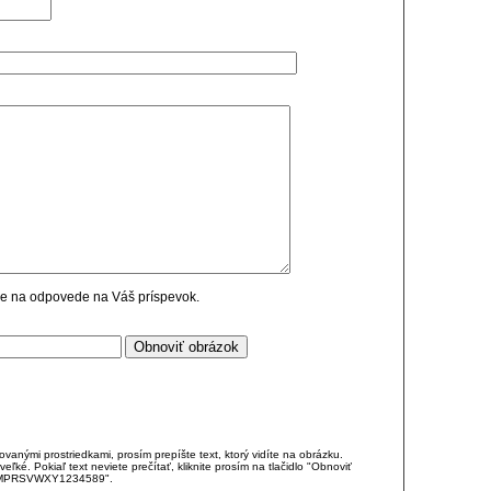
cie na odpovede na Váš príspevok.
anými prostriedkami, prosím prepíšte text, ktorý vidíte na obrázku.
é. Pokiaľ text neviete prečítať, kliknite prosím na tlačidlo "Obnoviť
DJKMPRSVWXY1234589".