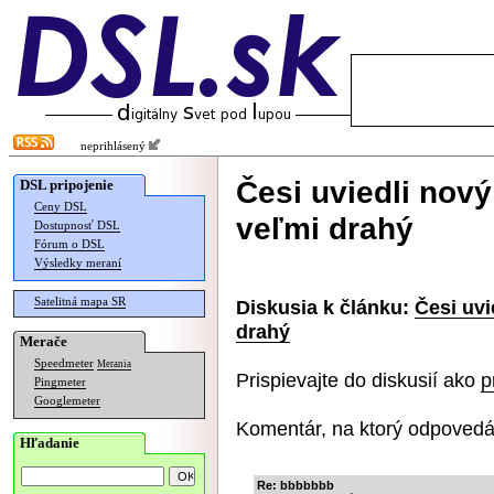
neprihlásený
Česi uviedli nový
DSL pripojenie
Ceny DSL
veľmi drahý
Dostupnosť DSL
Fórum o DSL
Výsledky meraní
Satelitná mapa SR
Diskusia k článku:
Česi uvi
drahý
Merače
Speedmeter
Merania
Prispievajte do diskusií ako
p
Pingmeter
Googlemeter
Komentár, na ktorý odpovedá
Hľadanie
Re: bbbbbbb