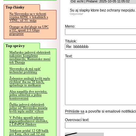
Od: echt | Pridané: 2025-10-05 11:05:02
Top články
Su aj slapky ktore bez ochrany nepojdu.
Na Slovensku sa v tichosti
Odpovedať
vypína ADSL v lokalitách s
VDSL, už 31. mája
Meno:
Orange sa doťahuje na UPC
a O2, spustí 2.5 Gbps
pripojenie
Titulok:
Top správy
Maďarsko jadrovú elektráreň
nakoniec kompletne
Text:
neodstavilo, Rumunsko mení
tok Dunaja
Slovensko.sk má opäť
technické problémy
Železnice znižujú kvôli teplu
rýchlosť iba na 50 km/h,
spôsobuje to meškanie
Alza nasadila dve novinky,
jednu užitočnú a jednu
kontroverznú
Ďalšia jadrová elektráreň
južne od Slovenska musela
Prihláste sa
a povoľte si emailové notifiká
kvôli teplu znížiť výkon
V Poľsku spustili takmer
Overovací text:
gigawatthodinové úložisko,
z LiFePO4 článkov
Telekom pridal 12 GB balík
pre Easy, chce zaň 12 eur