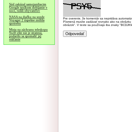
Súd zakázal samojazdiacim
Google taxíkom dobíjanie v
noci, rušili obyvateľov
NASA na diaľku na sonde
Pre overenie, že komentár sa nepridáva automatizov
Voyager 2 úspešne znížila
Písmená musíte zadávať rovnako ako na obrázku veľk
spotrebu
obrázok". V texte sa používajú iba znaky "BC
Misia na záchranu teleskopu
Swift ešte nie je stratená,
podarilo sa spomaliť jej
otáčanie