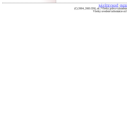
NÁVŠTEVNOSŤ
|
INZE
(C) 2004, 2005 DSL.sk | Všetky práva vyhradené
Všetky uvedené informácie sú b