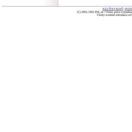
NÁVŠTEVNOSŤ
|
INZE
(C) 2004, 2005 DSL.sk | Všetky práva vyhradené
Všetky uvedené informácie sú b