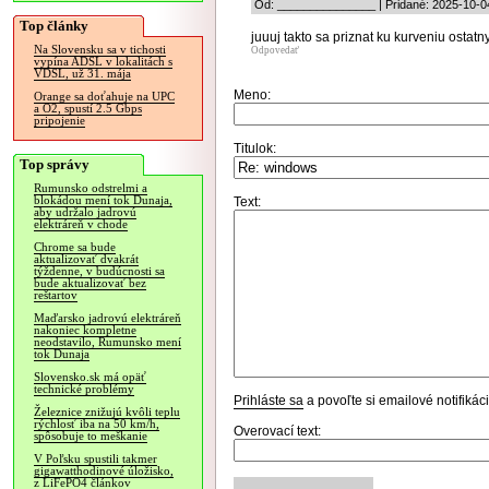
Od: _______________ | Pridané: 2025-10-0
Top články
juuuj takto sa priznat ku kurveniu ostat
Na Slovensku sa v tichosti
Odpovedať
vypína ADSL v lokalitách s
VDSL, už 31. mája
Meno:
Orange sa doťahuje na UPC
a O2, spustí 2.5 Gbps
pripojenie
Titulok:
Top správy
Rumunsko odstrelmi a
blokádou mení tok Dunaja,
Text:
aby udržalo jadrovú
elektráreň v chode
Chrome sa bude
aktualizovať dvakrát
týždenne, v budúcnosti sa
bude aktualizovať bez
reštartov
Maďarsko jadrovú elektráreň
nakoniec kompletne
neodstavilo, Rumunsko mení
tok Dunaja
Slovensko.sk má opäť
technické problémy
Prihláste sa
a povoľte si emailové notifiká
Železnice znižujú kvôli teplu
rýchlosť iba na 50 km/h,
Overovací text:
spôsobuje to meškanie
V Poľsku spustili takmer
gigawatthodinové úložisko,
z LiFePO4 článkov