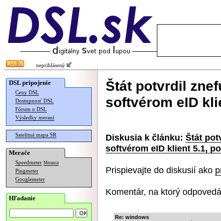
neprihlásený
Štát potvrdil zn
DSL pripojenie
Ceny DSL
softvérom eID kli
Dostupnosť DSL
Fórum o DSL
Výsledky meraní
Satelitná mapa SR
Diskusia k článku:
Štát pot
softvérom eID klient 5.1, p
Merače
Speedmeter
Merania
Prispievajte do diskusií ako
p
Pingmeter
Googlemeter
Komentár, na ktorý odpovedá
Hľadanie
Re: windows