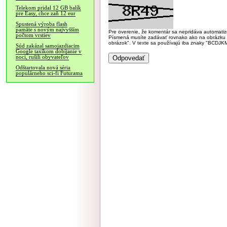
Telekom pridal 12 GB balík
pre Easy, chce zaň 12 eur
Spustená výroba flash
pamäte s novým najvyšším
Pre overenie, že komentár sa nepridáva automatizov
počtom vrstiev
Písmená musíte zadávať rovnako ako na obrázku veľk
obrázok". V texte sa používajú iba znaky "BC
Súd zakázal samojazdiacim
Google taxíkom dobíjanie v
noci, rušili obyvateľov
Odštartovala nová séria
populárneho sci-fi Futurama