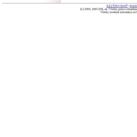
NÁVŠTEVNOSŤ
|
INZE
(C) 2004, 2005 DSL.sk | Všetky práva vyhradené
Všetky uvedené informácie sú b