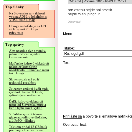
Od: sdfd | Pridané: 2025-10-03 15:27:21
Top články
pre zmenu nejde ani orsr.sk
Na Slovensku sa v tichosti
nejde to ani pingnut
vypína ADSL v lokalitách s
VDSL, už 31. mája
Odpovedať
Orange sa doťahuje na UPC
a O2, spustí 2.5 Gbps
pripojenie
Meno:
Top správy
Titulok:
Alza nasadila dve novinky,
jednu užitočnú a jednu
kontroverznú
Text:
Maďarsko jadrovú elektráreň
nakoniec kompletne
neodstavilo, Rumunsko mení
tok Dunaja
Slovensko.sk má opäť
technické problémy
Železnice znižujú kvôli teplu
rýchlosť iba na 50 km/h,
spôsobuje to meškanie
Ďalšia jadrová elektráreň
južne od Slovenska musela
kvôli teplu znížiť výkon
V Poľsku spustili takmer
Prihláste sa
a povoľte si emailové notifiká
gigawatthodinové úložisko,
z LiFePO4 článkov
Overovací text:
Telekom pridal 12 GB balík
pre Easy, chce zaň 12 eur