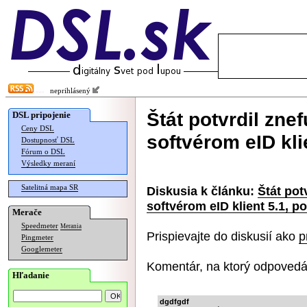
neprihlásený
Štát potvrdil zn
DSL pripojenie
Ceny DSL
softvérom eID kli
Dostupnosť DSL
Fórum o DSL
Výsledky meraní
Satelitná mapa SR
Diskusia k článku:
Štát pot
softvérom eID klient 5.1, p
Merače
Speedmeter
Merania
Prispievajte do diskusií ako
p
Pingmeter
Googlemeter
Komentár, na ktorý odpovedá
Hľadanie
dgdfgdf