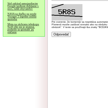
Súd zakázal samojazdiacim
Google taxíkom dobíjanie v
noci, rušili obyvateľov
NASA na diaľku na sonde
Voyager 2 úspešne znížila
spotrebu
Pre overenie, že komentár sa nepridáva automatizov
Misia na záchranu teleskopu
Písmená musíte zadávať rovnako ako na obrázku veľk
Swift ešte nie je stratená,
obrázok". V texte sa používajú iba znaky "BC
podarilo sa spomaliť jej
otáčanie