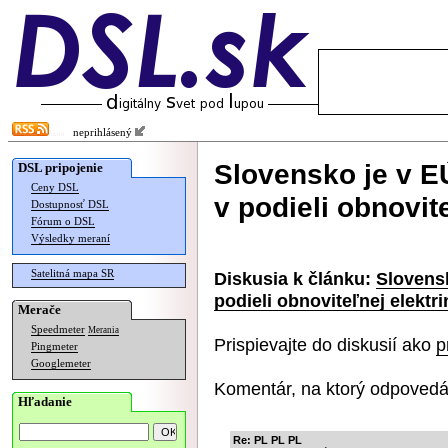
neprihlásený
Slovensko je v E
DSL pripojenie
Ceny DSL
v podieli obnovit
Dostupnosť DSL
Fórum o DSL
Výsledky meraní
Satelitná mapa SR
Diskusia k článku:
Slovens
podieli obnoviteľnej elektri
Merače
Speedmeter
Merania
Prispievajte do diskusií ako
p
Pingmeter
Googlemeter
Komentár, na ktorý odpovedá
Hľadanie
Re: PL PL PL