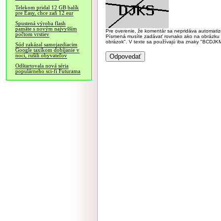
Telekom pridal 12 GB balík
pre Easy, chce zaň 12 eur
Spustená výroba flash
pamäte s novým najvyšším
Pre overenie, že komentár sa nepridáva automatizov
počtom vrstiev
Písmená musíte zadávať rovnako ako na obrázku veľk
obrázok". V texte sa používajú iba znaky "BC
Súd zakázal samojazdiacim
Google taxíkom dobíjanie v
noci, rušili obyvateľov
Odštartovala nová séria
populárneho sci-fi Futurama