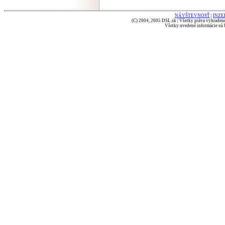
NÁVŠTEVNOSŤ
|
INZE
(C) 2004, 2005 DSL.sk | Všetky práva vyhradené
Všetky uvedené informácie sú b