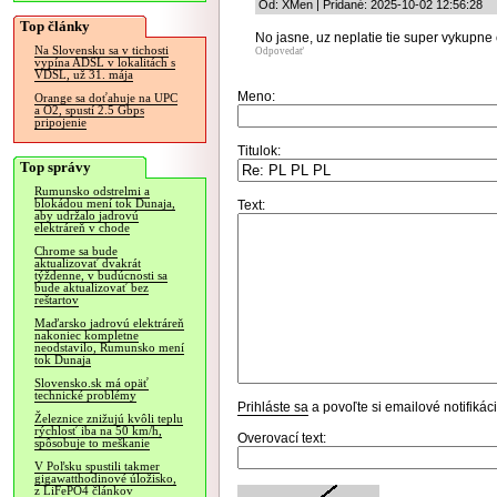
Od: XMen | Pridané: 2025-10-02 12:56:28
Top články
No jasne, uz neplatie tie super vykupne 
Na Slovensku sa v tichosti
Odpovedať
vypína ADSL v lokalitách s
VDSL, už 31. mája
Meno:
Orange sa doťahuje na UPC
a O2, spustí 2.5 Gbps
pripojenie
Titulok:
Top správy
Rumunsko odstrelmi a
blokádou mení tok Dunaja,
Text:
aby udržalo jadrovú
elektráreň v chode
Chrome sa bude
aktualizovať dvakrát
týždenne, v budúcnosti sa
bude aktualizovať bez
reštartov
Maďarsko jadrovú elektráreň
nakoniec kompletne
neodstavilo, Rumunsko mení
tok Dunaja
Slovensko.sk má opäť
technické problémy
Prihláste sa
a povoľte si emailové notifiká
Železnice znižujú kvôli teplu
rýchlosť iba na 50 km/h,
Overovací text:
spôsobuje to meškanie
V Poľsku spustili takmer
gigawatthodinové úložisko,
z LiFePO4 článkov