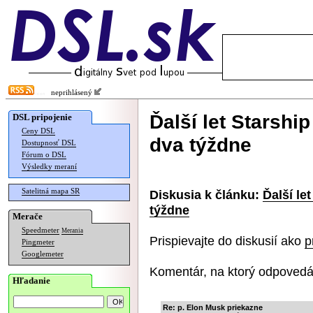
neprihlásený
Ďalší let Starshi
DSL pripojenie
Ceny DSL
dva týždne
Dostupnosť DSL
Fórum o DSL
Výsledky meraní
Satelitná mapa SR
Diskusia k článku:
Ďalší le
týždne
Merače
Speedmeter
Merania
Prispievajte do diskusií ako
p
Pingmeter
Googlemeter
Komentár, na ktorý odpovedá
Hľadanie
Re: p. Elon Musk priekazne