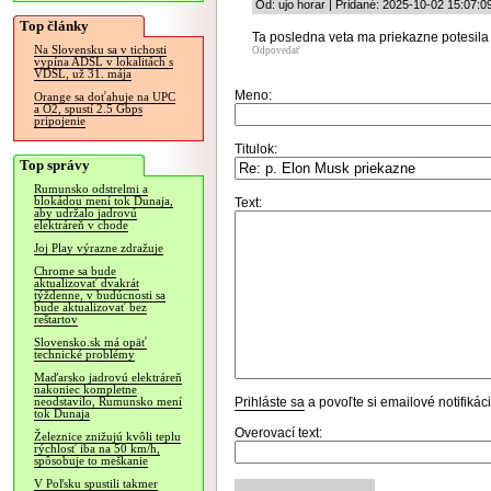
Od: ujo horar | Pridané: 2025-10-02 15:07:0
Top články
Ta posledna veta ma priekazne potesila 
Na Slovensku sa v tichosti
Odpovedať
vypína ADSL v lokalitách s
VDSL, už 31. mája
Meno:
Orange sa doťahuje na UPC
a O2, spustí 2.5 Gbps
pripojenie
Titulok:
Top správy
Rumunsko odstrelmi a
blokádou mení tok Dunaja,
Text:
aby udržalo jadrovú
elektráreň v chode
Joj Play výrazne zdražuje
Chrome sa bude
aktualizovať dvakrát
týždenne, v budúcnosti sa
bude aktualizovať bez
reštartov
Slovensko.sk má opäť
technické problémy
Maďarsko jadrovú elektráreň
nakoniec kompletne
Prihláste sa
a povoľte si emailové notifiká
neodstavilo, Rumunsko mení
tok Dunaja
Overovací text:
Železnice znižujú kvôli teplu
rýchlosť iba na 50 km/h,
spôsobuje to meškanie
V Poľsku spustili takmer