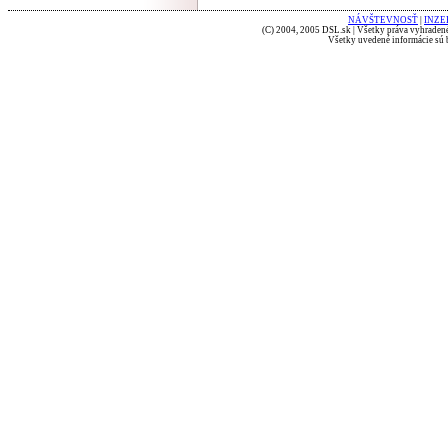
NÁVŠTEVNOSŤ
|
INZE
(C) 2004, 2005 DSL.sk | Všetky práva vyhradené
Všetky uvedené informácie sú b