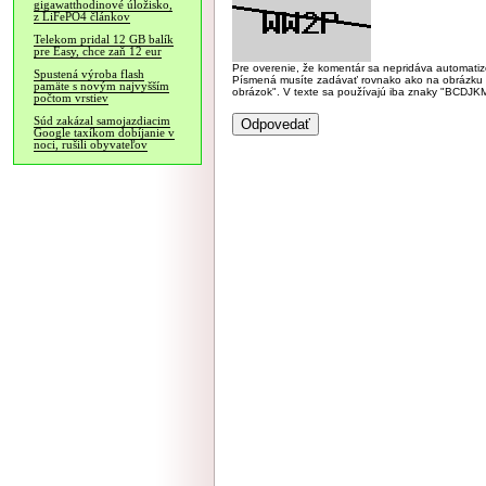
gigawatthodinové úložisko,
z LiFePO4 článkov
Telekom pridal 12 GB balík
pre Easy, chce zaň 12 eur
Pre overenie, že komentár sa nepridáva automatizov
Spustená výroba flash
Písmená musíte zadávať rovnako ako na obrázku veľk
pamäte s novým najvyšším
obrázok". V texte sa používajú iba znaky "BC
počtom vrstiev
Súd zakázal samojazdiacim
Google taxíkom dobíjanie v
noci, rušili obyvateľov