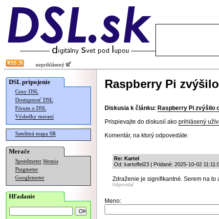
neprihlásený
Raspberry Pi zvýšil
DSL pripojenie
Ceny DSL
Dostupnosť DSL
Diskusia k článku:
Raspberry Pi zvýšilo
Fórum o DSL
Výsledky meraní
Prispievajte do diskusií ako
prihlásený užív
Satelitná mapa SR
Komentár, na ktorý odpovedáte:
Merače
Re: Kartel
Speedmeter
Merania
Od: kartoffel23 | Pridané: 2025-10-02 11:11:
Pingmeter
Googlemeter
Zdraženie je signifikantné. Serem na to 
Odpovedať
Hľadanie
Meno: