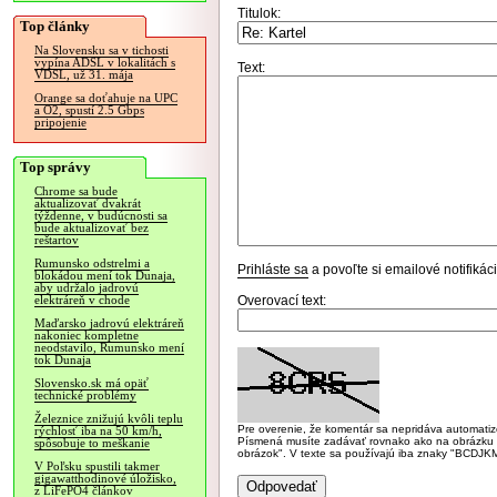
Titulok:
Top články
Na Slovensku sa v tichosti
vypína ADSL v lokalitách s
Text:
VDSL, už 31. mája
Orange sa doťahuje na UPC
a O2, spustí 2.5 Gbps
pripojenie
Top správy
Chrome sa bude
aktualizovať dvakrát
týždenne, v budúcnosti sa
bude aktualizovať bez
reštartov
Rumunsko odstrelmi a
Prihláste sa
a povoľte si emailové notifiká
blokádou mení tok Dunaja,
aby udržalo jadrovú
Overovací text:
elektráreň v chode
Maďarsko jadrovú elektráreň
nakoniec kompletne
neodstavilo, Rumunsko mení
tok Dunaja
Slovensko.sk má opäť
technické problémy
Železnice znižujú kvôli teplu
Pre overenie, že komentár sa nepridáva automatizov
rýchlosť iba na 50 km/h,
Písmená musíte zadávať rovnako ako na obrázku veľk
spôsobuje to meškanie
obrázok". V texte sa používajú iba znaky "BC
V Poľsku spustili takmer
gigawatthodinové úložisko,
z LiFePO4 článkov