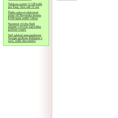
Telekom pridal 12 GB balík
pre Easy, chce zaň 12 eur
Ďalšia jadrová elektráreň
južne od Slovenska musela
kvôli teplu znížiť výkon
Spustená výroba flash
pamäte s novým najvyšším
počtom vrstiev
Súd zakázal samojazdiacim
Google taxíkom dobíjanie v
noci, rušili obyvateľov