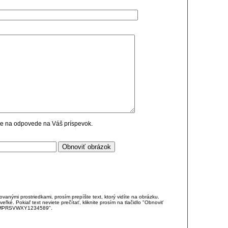
cie na odpovede na Váš príspevok.
anými prostriedkami, prosím prepíšte text, ktorý vidíte na obrázku.
é. Pokiaľ text neviete prečítať, kliknite prosím na tlačidlo "Obnoviť
DJKMPRSVWXY1234589".