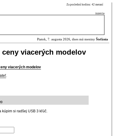
Za poslednú hodinu: 42 meraní
inzercia
Piatok, 7. augusta 2026, dnes má meniny
Štefánia
o ceny viacerých modelov
 ceny viacerých modelov
ateľ
.
09
a kúpim si radšej USB 3 kľúč.