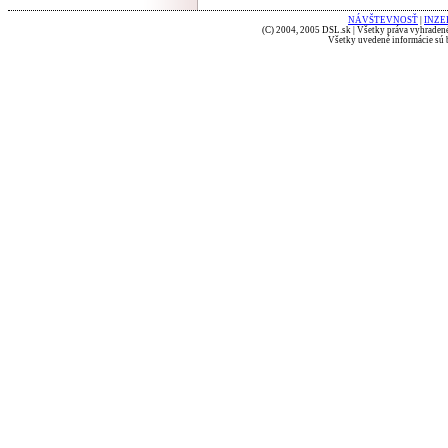
NÁVŠTEVNOSŤ
|
INZE
(C) 2004, 2005 DSL.sk | Všetky práva vyhradené
Všetky uvedené informácie sú b