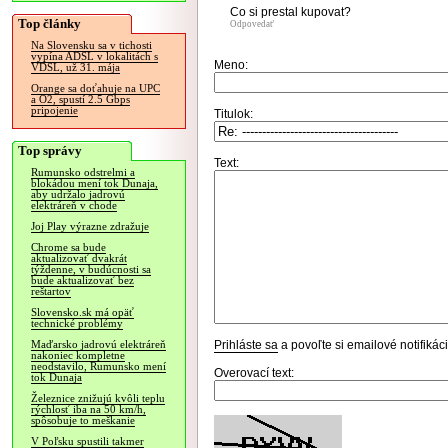
Co si prestal kupovat?
Top články
Odpovedať
Na Slovensku sa v tichosti
vypína ADSL v lokalitách s
Meno:
VDSL, už 31. mája
Orange sa doťahuje na UPC
a O2, spustí 2.5 Gbps
pripojenie
Titulok:
Top správy
Text:
Rumunsko odstrelmi a
blokádou mení tok Dunaja,
aby udržalo jadrovú
elektráreň v chode
Joj Play výrazne zdražuje
Chrome sa bude
aktualizovať dvakrát
týždenne, v budúcnosti sa
bude aktualizovať bez
reštartov
Slovensko.sk má opäť
technické problémy
Prihláste sa
a povoľte si emailové notifiká
Maďarsko jadrovú elektráreň
nakoniec kompletne
neodstavilo, Rumunsko mení
Overovací text:
tok Dunaja
Železnice znižujú kvôli teplu
rýchlosť iba na 50 km/h,
spôsobuje to meškanie
V Poľsku spustili takmer