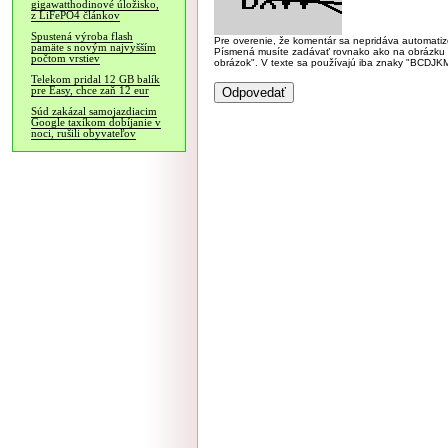
gigawatthodinové úložisko,
z LiFePO4 článkov
Spustená výroba flash
Pre overenie, že komentár sa nepridáva automatizov
pamäte s novým najvyšším
Písmená musíte zadávať rovnako ako na obrázku veľk
počtom vrstiev
obrázok". V texte sa používajú iba znaky "BC
Telekom pridal 12 GB balík
pre Easy, chce zaň 12 eur
Súd zakázal samojazdiacim
Google taxíkom dobíjanie v
noci, rušili obyvateľov