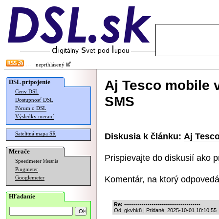
neprihlásený
Aj Tesco mobile 
DSL pripojenie
Ceny DSL
SMS
Dostupnosť DSL
Fórum o DSL
Výsledky meraní
Satelitná mapa SR
Diskusia k článku:
Aj Tesc
Merače
Prispievajte do diskusií ako
p
Speedmeter
Merania
Pingmeter
Komentár, na ktorý odpovedá
Googlemeter
Hľadanie
Re: ---------------------------------------
Od: gkvhk8 | Pridané: 2025-10-01 18:10:55