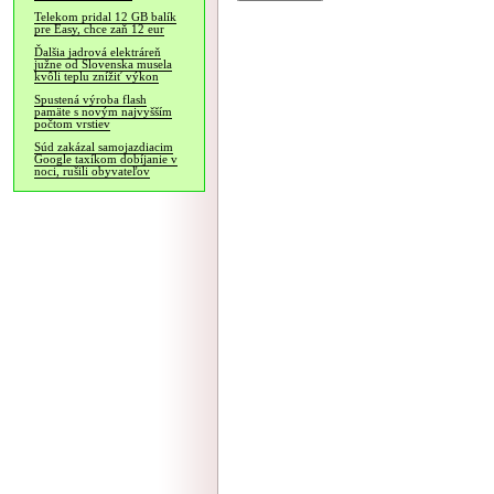
Telekom pridal 12 GB balík
pre Easy, chce zaň 12 eur
Ďalšia jadrová elektráreň
južne od Slovenska musela
kvôli teplu znížiť výkon
Spustená výroba flash
pamäte s novým najvyšším
počtom vrstiev
Súd zakázal samojazdiacim
Google taxíkom dobíjanie v
noci, rušili obyvateľov