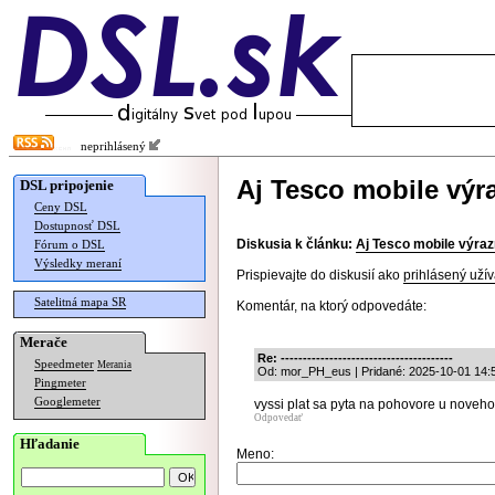
neprihlásený
Aj Tesco mobile výr
DSL pripojenie
Ceny DSL
Dostupnosť DSL
Diskusia k článku:
Aj Tesco mobile výra
Fórum o DSL
Výsledky meraní
Prispievajte do diskusií ako
prihlásený užív
Satelitná mapa SR
Komentár, na ktorý odpovedáte:
Merače
Re: ---------------------------------------
Speedmeter
Merania
Od: mor_PH_eus | Pridané: 2025-10-01 14:
Pingmeter
Googlemeter
vyssi plat sa pyta na pohovore u noveho
Odpovedať
Hľadanie
Meno: