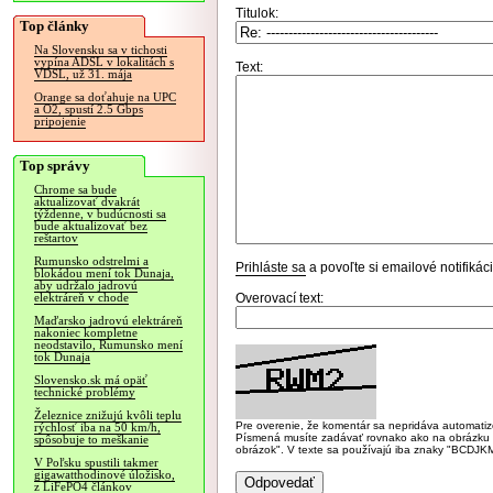
Titulok:
Top články
Na Slovensku sa v tichosti
vypína ADSL v lokalitách s
Text:
VDSL, už 31. mája
Orange sa doťahuje na UPC
a O2, spustí 2.5 Gbps
pripojenie
Top správy
Chrome sa bude
aktualizovať dvakrát
týždenne, v budúcnosti sa
bude aktualizovať bez
reštartov
Rumunsko odstrelmi a
Prihláste sa
a povoľte si emailové notifiká
blokádou mení tok Dunaja,
aby udržalo jadrovú
Overovací text:
elektráreň v chode
Maďarsko jadrovú elektráreň
nakoniec kompletne
neodstavilo, Rumunsko mení
tok Dunaja
Slovensko.sk má opäť
technické problémy
Železnice znižujú kvôli teplu
Pre overenie, že komentár sa nepridáva automatizov
rýchlosť iba na 50 km/h,
Písmená musíte zadávať rovnako ako na obrázku veľk
spôsobuje to meškanie
obrázok". V texte sa používajú iba znaky "BC
V Poľsku spustili takmer
gigawatthodinové úložisko,
z LiFePO4 článkov