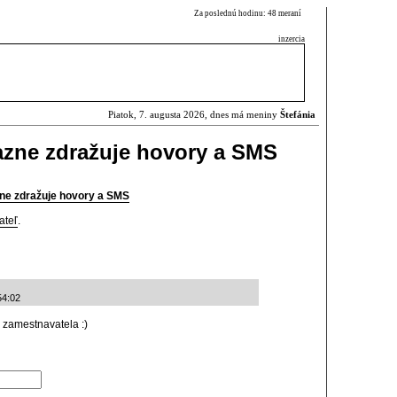
Za poslednú hodinu: 48 meraní
inzercia
Piatok, 7. augusta 2026, dnes má meniny
Štefánia
azne zdražuje hovory a SMS
zne zdražuje hovory a SMS
ateľ
.
54:02
 zamestnavatela :)