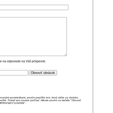
cie na odpovede na Váš príspevok.
anými prostriedkami, prosím prepíšte text, ktorý vidíte na obrázku.
é. Pokiaľ text neviete prečítať, kliknite prosím na tlačidlo "Obnoviť
DJKMPRSVWXY1234589".