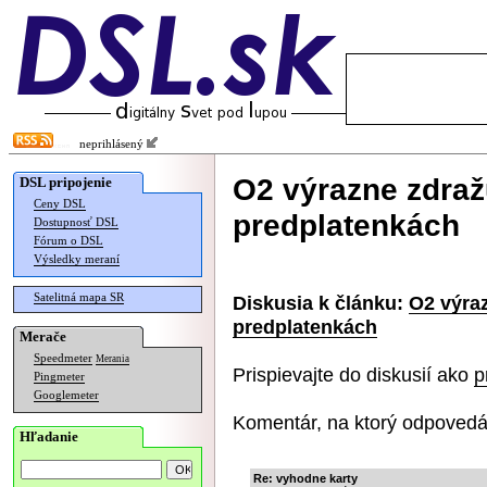
neprihlásený
O2 výrazne zdraž
DSL pripojenie
Ceny DSL
predplatenkách
Dostupnosť DSL
Fórum o DSL
Výsledky meraní
Satelitná mapa SR
Diskusia k článku:
O2 výra
predplatenkách
Merače
Speedmeter
Merania
Prispievajte do diskusií ako
p
Pingmeter
Googlemeter
Komentár, na ktorý odpovedá
Hľadanie
Re: vyhodne karty