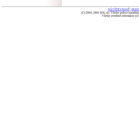
NÁVŠTEVNOSŤ
|
INZE
(C) 2004, 2005 DSL.sk | Všetky práva vyhradené
Všetky uvedené informácie sú b