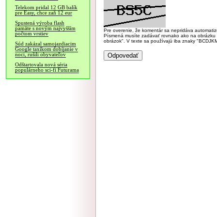
Telekom pridal 12 GB balík
pre Easy, chce zaň 12 eur
Spustená výroba flash
pamäte s novým najvyšším
Pre overenie, že komentár sa nepridáva automatizov
počtom vrstiev
Písmená musíte zadávať rovnako ako na obrázku veľk
obrázok". V texte sa používajú iba znaky "BC
Súd zakázal samojazdiacim
Google taxíkom dobíjanie v
noci, rušili obyvateľov
Odštartovala nová séria
populárneho sci-fi Futurama