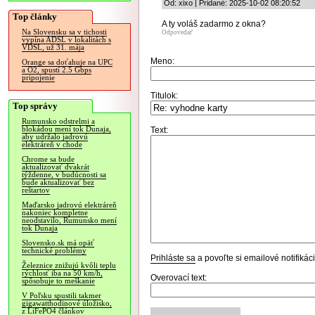
Od: xixo | Pridané: 2025-10-02 08:20:52
Top články
A ty voláš zadarmo z okna?
Na Slovensku sa v tichosti
Odpovedať
vypína ADSL v lokalitách s
VDSL, už 31. mája
Meno:
Orange sa doťahuje na UPC
a O2, spustí 2.5 Gbps
pripojenie
Titulok:
Top správy
Rumunsko odstrelmi a
blokádou mení tok Dunaja,
Text:
aby udržalo jadrovú
elektráreň v chode
Chrome sa bude
aktualizovať dvakrát
týždenne, v budúcnosti sa
bude aktualizovať bez
reštartov
Maďarsko jadrovú elektráreň
nakoniec kompletne
neodstavilo, Rumunsko mení
tok Dunaja
Slovensko.sk má opäť
technické problémy
Prihláste sa
a povoľte si emailové notifiká
Železnice znižujú kvôli teplu
rýchlosť iba na 50 km/h,
Overovací text:
spôsobuje to meškanie
V Poľsku spustili takmer
gigawatthodinové úložisko,
z LiFePO4 článkov