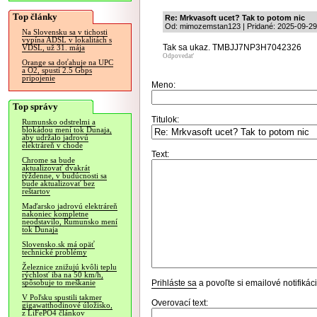
Top články
Re: Mrkvasoft ucet? Tak to potom nic
Od: mimozemstan123 | Pridané: 2025-09-29
Na Slovensku sa v tichosti
vypína ADSL v lokalitách s
Tak sa ukaz. TMBJJ7NP3H7042326
VDSL, už 31. mája
Odpovedať
Orange sa doťahuje na UPC
a O2, spustí 2.5 Gbps
pripojenie
Meno:
Top správy
Titulok:
Rumunsko odstrelmi a
blokádou mení tok Dunaja,
aby udržalo jadrovú
elektráreň v chode
Text:
Chrome sa bude
aktualizovať dvakrát
týždenne, v budúcnosti sa
bude aktualizovať bez
reštartov
Maďarsko jadrovú elektráreň
nakoniec kompletne
neodstavilo, Rumunsko mení
tok Dunaja
Slovensko.sk má opäť
technické problémy
Železnice znižujú kvôli teplu
rýchlosť iba na 50 km/h,
Prihláste sa
a povoľte si emailové notifiká
spôsobuje to meškanie
V Poľsku spustili takmer
Overovací text:
gigawatthodinové úložisko,
z LiFePO4 článkov