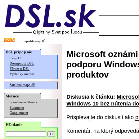
neprihlásený
Microsoft oznámil
DSL pripojenie
Ceny DSL
podporu Windows
Dostupnosť DSL
Fórum o DSL
produktov
Výsledky meraní
Satelitná mapa SR
Diskusia k článku:
Microsof
Merače
Windows 10 bez nútenia do
Speedmeter
Merania
Pingmeter
Googlemeter
Prispievajte do diskusií ako
p
Hľadanie
Komentár, na ktorý odpovedá