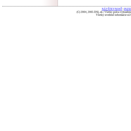
NÁVŠTEVNOSŤ
|
INZE
(C) 2004, 2005 DSL.sk | Všetky práva vyhradené
Všetky uvedené informácie sú b