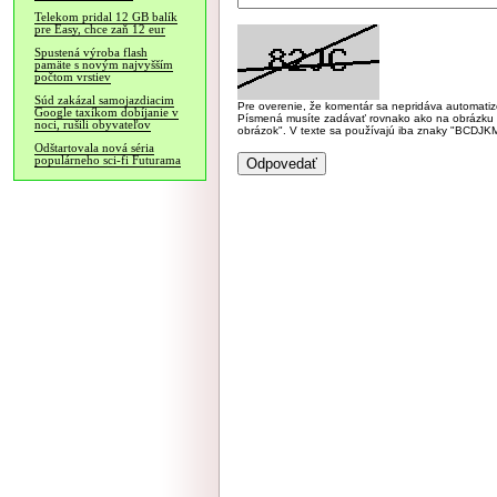
Telekom pridal 12 GB balík
pre Easy, chce zaň 12 eur
Spustená výroba flash
pamäte s novým najvyšším
počtom vrstiev
Súd zakázal samojazdiacim
Pre overenie, že komentár sa nepridáva automatizov
Google taxíkom dobíjanie v
Písmená musíte zadávať rovnako ako na obrázku veľk
noci, rušili obyvateľov
obrázok". V texte sa používajú iba znaky "BC
Odštartovala nová séria
populárneho sci-fi Futurama