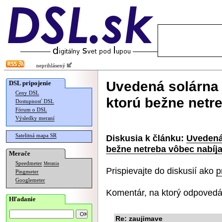
neprihlásený
Uvedená solárna 
DSL pripojenie
Ceny DSL
ktorú bežne netr
Dostupnosť DSL
Fórum o DSL
Výsledky meraní
Satelitná mapa SR
Diskusia k článku:
Uvedená 
bežne netreba vôbec nabíj
Merače
Speedmeter
Merania
Prispievajte do diskusií ako
p
Pingmeter
Googlemeter
Komentár, na ktorý odpovedá
Hľadanie
Re: zaujimave