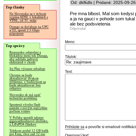
Od: dkfkdls | Pridané: 2025-09-2
Top články
Pre mna blbost. Mal som kedysi 
Na Slovensku sa v tichosti
vypína ADSL v lokalitách s
a ja na gauci v pohode som tukal
VDSL, už 31. mája
ale bez podsvietenia
Orange sa doťahuje na UPC
Odpovedať
a O2, spustí 2.5 Gbps
pripojenie
Meno:
Top správy
Rumunsko odstrelmi a
blokádou mení tok Dunaja,
Titulok:
aby udržalo jadrovú
elektráreň v chode
Joj Play výrazne zdražuje
Text:
Chrome sa bude
aktualizovať dvakrát
týždenne, v budúcnosti sa
bude aktualizovať bez
reštartov
Slovensko.sk má opäť
technické problémy
Spustená výroba flash
pamäte s novým najvyšším
počtom vrstiev
V Poľsku spustili takmer
gigawatthodinové úložisko,
z LiFePO4 článkov
Prihláste sa
a povoľte si emailové notifiká
Telekom pridal 12 GB balík
pre Easy, chce zaň 12 eur
Overovací text: