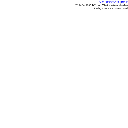
NÁVŠTEVNOSŤ
|
INZE
(C) 2004, 2005 DSL.sk | Všetky práva vyhradené
Všetky uvedené informácie sú b