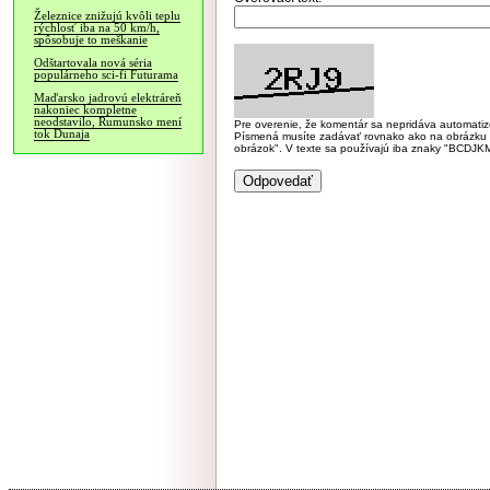
Železnice znižujú kvôli teplu
rýchlosť iba na 50 km/h,
spôsobuje to meškanie
Odštartovala nová séria
populárneho sci-fi Futurama
Maďarsko jadrovú elektráreň
nakoniec kompletne
neodstavilo, Rumunsko mení
Pre overenie, že komentár sa nepridáva automatizov
tok Dunaja
Písmená musíte zadávať rovnako ako na obrázku veľk
obrázok". V texte sa používajú iba znaky "BC