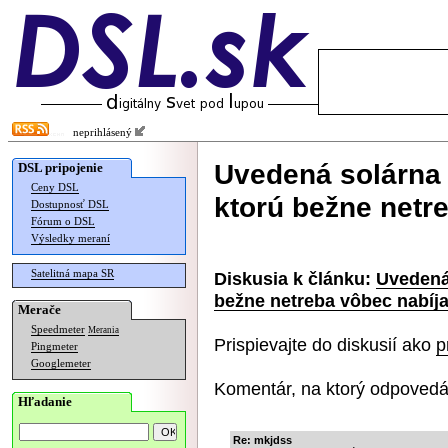
neprihlásený
Uvedená solárna 
DSL pripojenie
Ceny DSL
ktorú bežne netr
Dostupnosť DSL
Fórum o DSL
Výsledky meraní
Satelitná mapa SR
Diskusia k článku:
Uvedená 
bežne netreba vôbec nabíj
Merače
Speedmeter
Merania
Prispievajte do diskusií ako
p
Pingmeter
Googlemeter
Komentár, na ktorý odpovedá
Hľadanie
Re: mkjdss