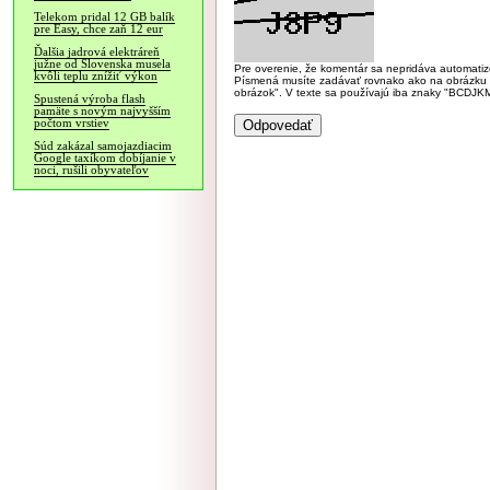
Telekom pridal 12 GB balík
pre Easy, chce zaň 12 eur
Ďalšia jadrová elektráreň
južne od Slovenska musela
Pre overenie, že komentár sa nepridáva automatizov
kvôli teplu znížiť výkon
Písmená musíte zadávať rovnako ako na obrázku veľk
obrázok". V texte sa používajú iba znaky "BC
Spustená výroba flash
pamäte s novým najvyšším
počtom vrstiev
Súd zakázal samojazdiacim
Google taxíkom dobíjanie v
noci, rušili obyvateľov