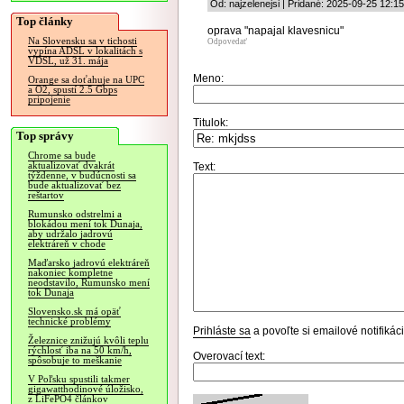
Od: najzelenejsi | Pridané: 2025-09-25 12:1
Top články
oprava "napajal klavesnicu"
Na Slovensku sa v tichosti
Odpovedať
vypína ADSL v lokalitách s
VDSL, už 31. mája
Meno:
Orange sa doťahuje na UPC
a O2, spustí 2.5 Gbps
pripojenie
Titulok:
Top správy
Chrome sa bude
aktualizovať dvakrát
Text:
týždenne, v budúcnosti sa
bude aktualizovať bez
reštartov
Rumunsko odstrelmi a
blokádou mení tok Dunaja,
aby udržalo jadrovú
elektráreň v chode
Maďarsko jadrovú elektráreň
nakoniec kompletne
neodstavilo, Rumunsko mení
tok Dunaja
Slovensko.sk má opäť
technické problémy
Prihláste sa
a povoľte si emailové notifiká
Železnice znižujú kvôli teplu
rýchlosť iba na 50 km/h,
Overovací text:
spôsobuje to meškanie
V Poľsku spustili takmer
gigawatthodinové úložisko,
z LiFePO4 článkov