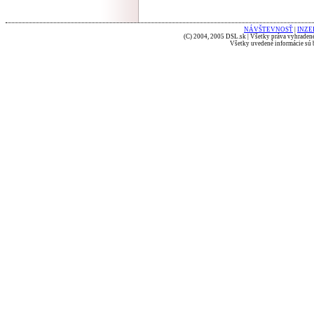
NÁVŠTEVNOSŤ
|
INZE
(C) 2004, 2005 DSL.sk | Všetky práva vyhradené
Všetky uvedené informácie sú b